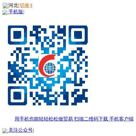
河北
[切换]
|
手机版
|
用手机也能轻轻松松做贸易
扫描二维码下载
手机客户端
关注公众号
|