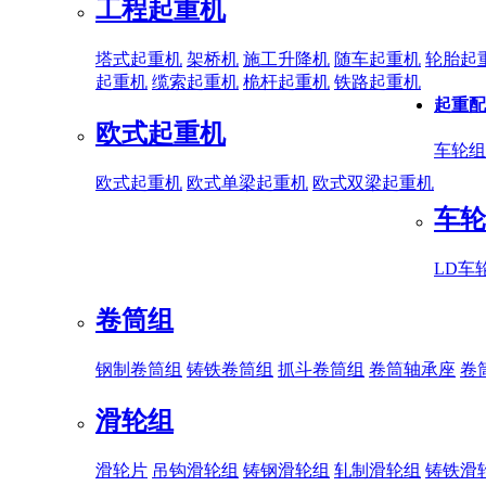
工程起重机
塔式起重机
架桥机
施工升降机
随车起重机
轮胎起
起重机
缆索起重机
桅杆起重机
铁路起重机
起重配
欧式起重机
车轮组
欧式起重机
欧式单梁起重机
欧式双梁起重机
车轮
LD车
卷筒组
钢制卷筒组
铸铁卷筒组
抓斗卷筒组
卷筒轴承座
卷
滑轮组
滑轮片
吊钩滑轮组
铸钢滑轮组
轧制滑轮组
铸铁滑