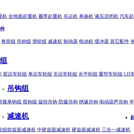
重机
全地面起重机
履带起重机
吊运机
卷扬机
液压启闭机
汽车起
件
卷筒组
吊钩组
滑轮组
减速机
制动器
电动机
缓冲器
其它配件
组
轮
双边车轮组
单边车轮组
无沿车轮组
水平轮组
重型车轮组
LD
吊钩组
筒箍
单钩组
双钩组
旋转吊钩
防爆吊钩
绝缘吊钩
电动葫芦吊钩
半
减速机
轮组
软齿面减速机
中硬齿面减速机
硬齿面减速机
三合一减速机