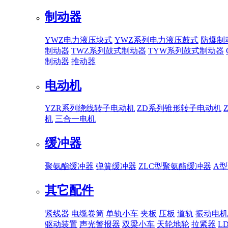
制动器
YWZ电力液压块式
YWZ系列电力液压鼓式
防爆制
制动器
TWZ系列鼓式制动器
TYW系列鼓式制动器
制动器
推动器
电动机
YZR系列绕线转子电动机
ZD系列锥形转子电动机
机
三合一电机
缓冲器
聚氨酯缓冲器
弹簧缓冲器
ZLC型聚氨酯缓冲器
A
其它配件
紧线器
电缆卷筒
单轨小车
夹板
压板
道轨
振动电机
驱动装置
声光警报器
双梁小车
天轮地轮
拉紧器
L