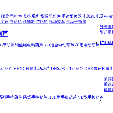
端梁
司机室
监控系统
货梯配套件
重锤限位器
电缆线
电器柜
标
D变速
制动轮
联轴器
防脱轨
气动绞车
气动平衡器
升降搬
型起重
葫芦
矿山机
HB型防爆钢丝绳电动葫芦
YH冶金电动葫芦
矿用电动葫芦
电动葫芦
HHXG环链电动葫芦
DHS环链电动葫芦
DHK快速环链
破碎
重选
输送
T系列手拉葫芦
防爆手拉葫芦
HSH型手扳葫芦
VL型手扳葫芦