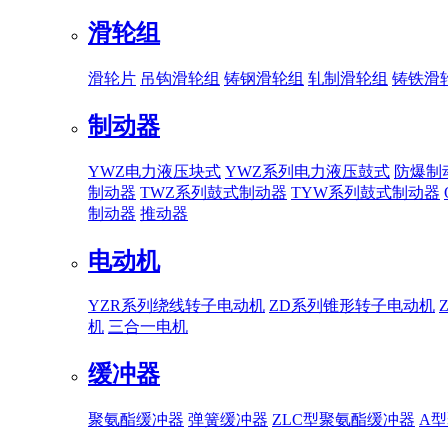
滑轮组
滑轮片
吊钩滑轮组
铸钢滑轮组
轧制滑轮组
铸铁滑
制动器
YWZ电力液压块式
YWZ系列电力液压鼓式
防爆制
制动器
TWZ系列鼓式制动器
TYW系列鼓式制动器
制动器
推动器
电动机
YZR系列绕线转子电动机
ZD系列锥形转子电动机
机
三合一电机
缓冲器
聚氨酯缓冲器
弹簧缓冲器
ZLC型聚氨酯缓冲器
A