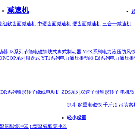
减速机
轮组
软齿面减速机
中硬齿面减速机
硬齿面减速机
三合一减速机
动器
JZ系列节能电磁铁块式盘式制动器
YFX系列电力液压防风
QP/CQP系列钳盘式
YT1系列电力液压推动器
Ed系列电力液压推
ZDR系列锥形转子绕线电动机
ZDS系列双速子母锥形转子
电机软
抓斗
起重电磁铁
千斤顶
吊装索
轻小起重
型聚氨酯缓冲器
C型聚氨酯缓冲器