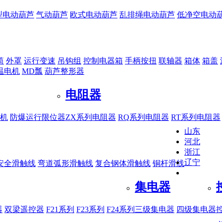
型电动葫芦
气动葫芦
欧式电动葫芦
乱排绳电动葫芦
低净空电动
筒
外罩
运行变速
吊钩组
控制电器箱
手柄按扭
联轴器
箱体
箱盖
温电机
MD瓢
葫芦整形器
电阻器
机
防爆运行限位器
ZX系列电阻器
RQ系列电阻器
RT系列电阻器
山东
河北
浙江
辽宁
安全滑触线
弯道弧形滑触线
复合钢体滑触线
铜杆滑线
集电器
器
双梁遥控器
F21系列
F23系列
F24系列
三级集电器
四级集电器