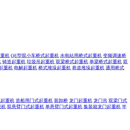
起重机
QE型双小车桥式起重机
水电站用桥式起重机
变频调速桥
机
铸造起重机
垃圾吊起重机
双梁桥式起重机
单梁桥式起重机
双
起重机
电解起重机
桥式堆垛起重机
巷道堆垛起重机
通用桥式
式起重机
造船用门式起重机
装卸桥
龙门起重机
龙门吊
双梁门式
重机
双悬臂门式起重机
单悬臂门式起重机
集装箱龙门起重机
半