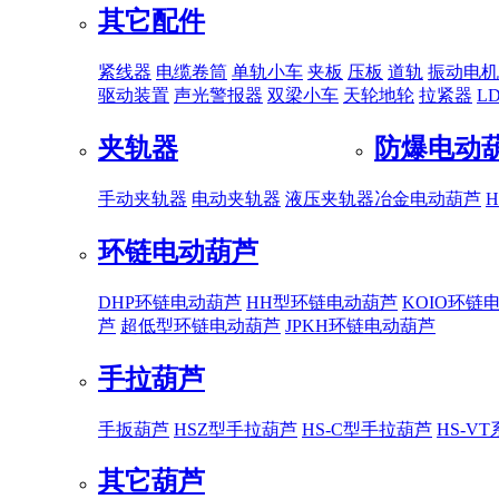
其它配件
紧线器
电缆卷筒
单轨小车
夹板
压板
道轨
振动电机
驱动装置
声光警报器
双梁小车
天轮地轮
拉紧器
L
夹轨器
防爆电动
手动夹轨器
电动夹轨器
液压夹轨器
冶金电动葫芦
环链电动葫芦
DHP环链电动葫芦
HH型环链电动葫芦
KOIO环链
芦
超低型环链电动葫芦
JPKH环链电动葫芦
手拉葫芦
手扳葫芦
HSZ型手拉葫芦
HS-C型手拉葫芦
HS-V
其它葫芦