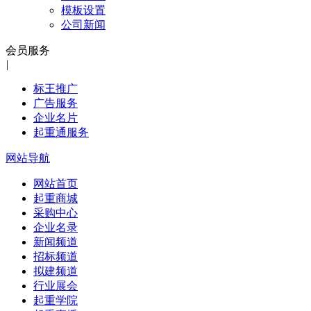
模板设置
公司新闻
会员服务
|
标王推广
广告服务
企业名片
起重通服务
网站导航
网站首页
起重商城
采购中心
企业名录
新闻频道
招标频道
拟建频道
行业展会
起重学院