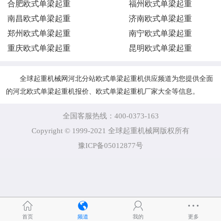
合肥欧式单梁起重
福州欧式单梁起重
南昌欧式单梁起重
济南欧式单梁起重
郑州欧式单梁起重
南宁欧式单梁起重
重庆欧式单梁起重
昆明欧式单梁起重
全球起重机械网河北分站欧式单梁起重机供应频道为您提供全面
的河北欧式单梁起重机报价、欧式单梁起重机厂家大全等信息。
全国客服热线：400-0373-163
Copyright © 1999-2021 全球起重机械网版权所有
豫ICP备05012877号
首页
频道
我的
更多