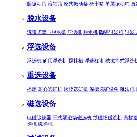
圆振动筛
滚轴筛
座式振动筛
概率筛
单层振动筛
直
脱水设备
沉降式离心脱水机
压滤机
脱水机
陶瓷过滤机
过滤
浮选设备
浮选机
矿用浮选机
搅拌槽
浮选柱
机械搅拌式浮选
重选设备
摇床
离心选矿机
螺旋选矿机
溜槽选矿设备
跳汰机
磁选设备
电磁除铁器
干式弱磁场磁选机
纱磁场磁选机
高梯
选机
磁选机