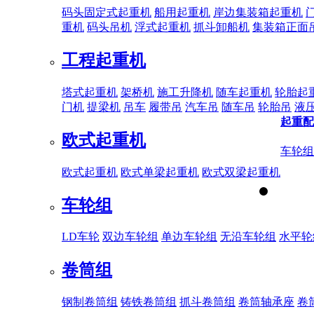
码头固定式起重机
船用起重机
岸边集装箱起重机
重机
码头吊机
浮式起重机
抓斗卸船机
集装箱正面
工程起重机
塔式起重机
架桥机
施工升降机
随车起重机
轮胎起
门机
提梁机
吊车
履带吊
汽车吊
随车吊
轮胎吊
液
起重配
欧式起重机
车轮组
欧式起重机
欧式单梁起重机
欧式双梁起重机
车轮组
LD车轮
双边车轮组
单边车轮组
无沿车轮组
水平轮
卷筒组
钢制卷筒组
铸铁卷筒组
抓斗卷筒组
卷筒轴承座
卷