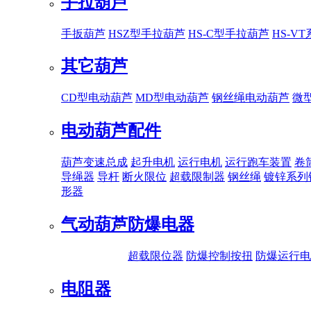
手拉葫芦
手扳葫芦
HSZ型手拉葫芦
HS-C型手拉葫芦
HS-V
其它葫芦
CD型电动葫芦
MD型电动葫芦
钢丝绳电动葫芦
微
电动葫芦配件
葫芦变速总成
起升电机
运行电机
运行跑车装置
卷
导绳器
导杆
断火限位
超载限制器
钢丝绳
镀锌系列
形器
气动葫芦
防爆电器
超载限位器
防爆控制按扭
防爆运行电
电阻器