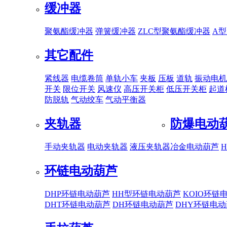
缓冲器
聚氨酯缓冲器
弹簧缓冲器
ZLC型聚氨酯缓冲器
A
其它配件
紧线器
电缆卷筒
单轨小车
夹板
压板
道轨
振动电机
开关
限位开关
风速仪
高压开关柜
低压开关柜
起道
防脱轨
气动绞车
气动平衡器
夹轨器
防爆电动
手动夹轨器
电动夹轨器
液压夹轨器
冶金电动葫芦
环链电动葫芦
DHP环链电动葫芦
HH型环链电动葫芦
KOIO环链
DHT环链电动葫芦
DH环链电动葫芦
DHY环链电