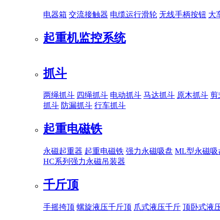
电器箱
交流接触器
电缆运行滑轮
无线手柄按钮
大
起重机监控系统
抓斗
两绳抓斗
四绳抓斗
电动抓斗
马达抓斗
原木抓斗
剪
抓斗
防漏抓斗
行车抓斗
起重电磁铁
永磁起重器
起重电磁铁
强力永磁吸盘
ML型永磁吸
HC系列强力永磁吊装器
千斤顶
手摇挎顶
螺旋液压千斤顶
爪式液压千斤
顶卧式液