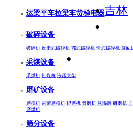
吉林
运梁平车
拉梁车
货梯电器
破碎设备
破碎机
反击式破碎机
鄂式破碎机
锤式破碎机
旋回
采煤设备
采煤机
刨煤机
液压支架
磨矿设备
磨粉机
雷蒙磨粉机
辊磨机
管磨机
悬辊磨
研磨机
自
磨煤机
筛分设备