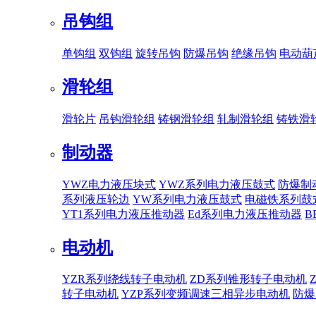
吊钩组
单钩组
双钩组
旋转吊钩
防爆吊钩
绝缘吊钩
电动葫
滑轮组
滑轮片
吊钩滑轮组
铸钢滑轮组
轧制滑轮组
铸铁滑
制动器
YWZ电力液压块式
YWZ系列电力液压鼓式
防爆制
系列液压轮边
YW系列电力液压鼓式
电磁铁系列鼓
YT1系列电力液压推动器
Ed系列电力液压推动器
B
电动机
YZR系列绕线转子电动机
ZD系列锥形转子电动机
转子电动机
YZP系列变频调速三相异步电动机
防爆