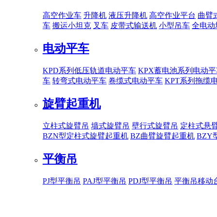
高空作业车
升降机
液压升降机
高空作业平台
曲臂
车
搬运小坦克
叉车
皮带式输送机
小型吊车
全电动
电动平车
KPD系列低压轨道电动平车
KPX蓄电池系列电动平
车
转弯式电动平车
卷缆式电动平车
KPT系列拖缆
旋臂起重机
立柱式旋臂吊
墙式旋臂吊
壁行式旋臂吊
定柱式悬
BZN型定柱式旋臂起重机
BZ曲臂旋臂起重机
BZ
平衡吊
PJ型平衡吊
PAJ型平衡吊
PDJ型平衡吊
平衡吊移动