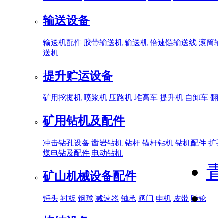
输送设备
输送机配件
胶带输送机
输送机
倍速链输送线
滚筒
送机
提升贮运设备
矿用挖掘机
喷浆机
压路机
堆高车
提升机
自卸车
翻
矿用钻机及配件
冲击钻孔设备
凿岩钻机
钻杆
锚杆钻机
钻机配件
扩
煤电钻及配件
电动钻机
矿山机械设备配件
锤头
衬板
钢球
减速器
轴承
阀门
电机
皮带
叶轮