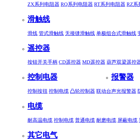
ZX系列电阻器
RQ系列电阻器
RT系列电阻器
RZ
滑触线
滑线
管式滑触线
无接缝滑触线
单极组合式滑触线
遥控器
按钮开关手柄
CD遥控器
MD遥控器
葫芦双梁遥控
控制电器
报警器
控制按扭
控制电缆
凸轮控制器
联动台
声光报警器
电缆
耐高温电缆
控制电缆
普通电缆
耐磨电缆
屏蔽电缆
其它电气