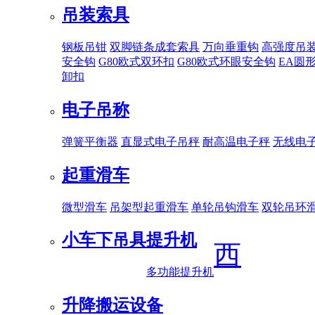
吊装索具
钢板吊钳
双脚链条成套索具
万向垂重钩
高强度吊
安全钩
G80欧式双环扣
G80欧式环眼安全钩
EA圆
卸扣
电子吊称
弹簧平衡器
直显式电子吊秤
耐高温电子秤
无线电
起重滑车
微型滑车
吊架型起重滑车
单轮吊钩滑车
双轮吊环
小车下吊具
提升机
西
多功能提升机
升降搬运设备