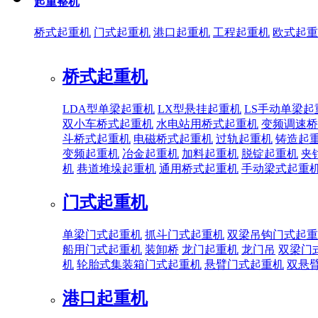
起重整机
桥式起重机
门式起重机
港口起重机
工程起重机
欧式起重
桥式起重机
LDA型单梁起重机
LX型悬挂起重机
LS手动单梁起
双小车桥式起重机
水电站用桥式起重机
变频调速桥
斗桥式起重机
电磁桥式起重机
过轨起重机
铸造起
变频起重机
冶金起重机
加料起重机
脱锭起重机
夹
机
巷道堆垛起重机
通用桥式起重机
手动梁式起重
门式起重机
单梁门式起重机
抓斗门式起重机
双梁吊钩门式起重
船用门式起重机
装卸桥
龙门起重机
龙门吊
双梁门
机
轮胎式集装箱门式起重机
悬臂门式起重机
双悬
港口起重机