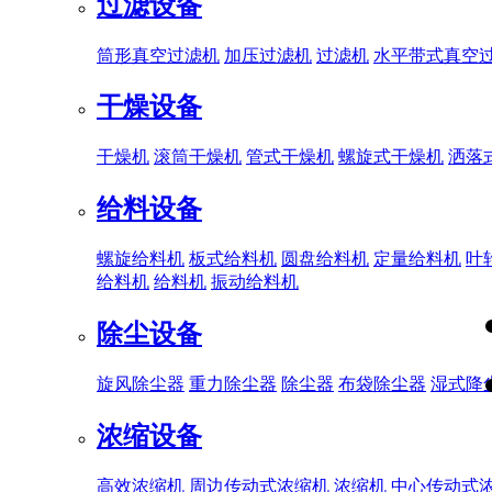
过滤设备
筒形真空过滤机
加压过滤机
过滤机
水平带式真空
干燥设备
干燥机
滚筒干燥机
管式干燥机
螺旋式干燥机
洒落
给料设备
螺旋给料机
板式给料机
圆盘给料机
定量给料机
叶
给料机
给料机
振动给料机
除尘设备
旋风除尘器
重力除尘器
除尘器
布袋除尘器
湿式降
浓缩设备
高效浓缩机
周边传动式浓缩机
浓缩机
中心传动式