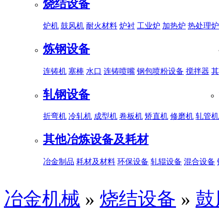
烧结设备
炉机
鼓风机
耐火材料
炉衬
工业炉
加热炉
热处理炉
炼钢设备
连铸机
塞棒
水口
连铸喷嘴
钢包喷粉设备
搅拌器
其
轧钢设备
折弯机
冷轧机
成型机
卷板机
矫直机
修磨机
轧管机
其他冶炼设备及耗材
冶金制品
耗材及材料
环保设备
轧辊设备
混合设备
冶金机械
»
烧结设备
»
鼓