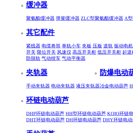
缓冲器
聚氨酯缓冲器
弹簧缓冲器
ZLC型聚氨酯缓冲器
A
其它配件
紧线器
电缆卷筒
单轨小车
夹板
压板
道轨
振动电机
开关
限位开关
风速仪
高压开关柜
低压开关柜
起道
防脱轨
气动绞车
气动平衡器
夹轨器
防爆电动
手动夹轨器
电动夹轨器
液压夹轨器
冶金电动葫芦
环链电动葫芦
DHP环链电动葫芦
HH型环链电动葫芦
KOIO环链
DHT环链电动葫芦
DH环链电动葫芦
DHY环链电