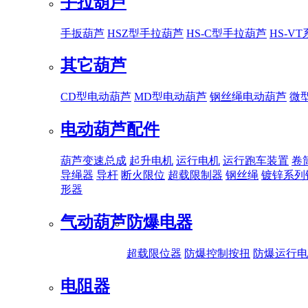
手拉葫芦
手扳葫芦
HSZ型手拉葫芦
HS-C型手拉葫芦
HS-V
其它葫芦
CD型电动葫芦
MD型电动葫芦
钢丝绳电动葫芦
微
电动葫芦配件
葫芦变速总成
起升电机
运行电机
运行跑车装置
卷
导绳器
导杆
断火限位
超载限制器
钢丝绳
镀锌系列
形器
气动葫芦
防爆电器
超载限位器
防爆控制按扭
防爆运行电
电阻器