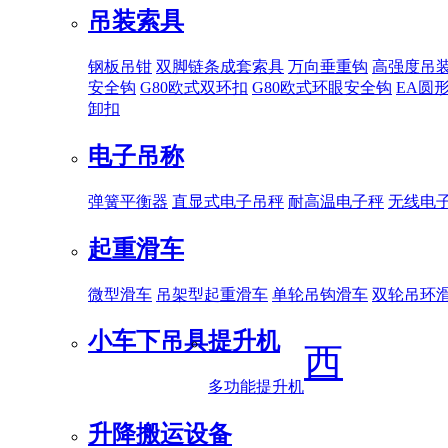
吊装索具
钢板吊钳
双脚链条成套索具
万向垂重钩
高强度吊
安全钩
G80欧式双环扣
G80欧式环眼安全钩
EA圆
卸扣
电子吊称
弹簧平衡器
直显式电子吊秤
耐高温电子秤
无线电
起重滑车
微型滑车
吊架型起重滑车
单轮吊钩滑车
双轮吊环
小车下吊具
提升机
西
多功能提升机
升降搬运设备