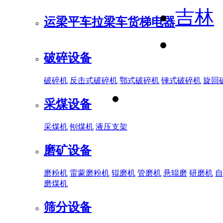
吉林
运梁平车
拉梁车
货梯电器
破碎设备
破碎机
反击式破碎机
鄂式破碎机
锤式破碎机
旋回
采煤设备
采煤机
刨煤机
液压支架
磨矿设备
磨粉机
雷蒙磨粉机
辊磨机
管磨机
悬辊磨
研磨机
自
磨煤机
筛分设备