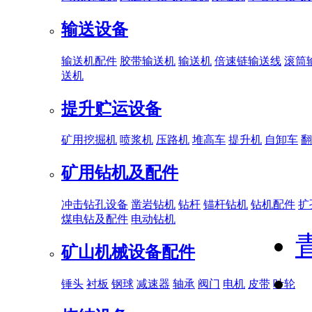
输送设备
输送机配件
胶带输送机
输送机
倍速链输送线
滚筒
送机
提升贮运设备
矿用挖掘机
喷浆机
压路机
堆高车
提升机
自卸车
翻
矿用钻机及配件
冲击钻孔设备
凿岩钻机
钻杆
锚杆钻机
钻机配件
扩
煤电钻及配件
电动钻机
矿山机械设备配件
锤头
衬板
钢球
减速器
轴承
阀门
电机
皮带
叶轮