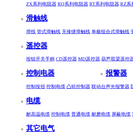
ZX系列电阻器
RQ系列电阻器
RT系列电阻器
RZ
滑触线
滑线
管式滑触线
无接缝滑触线
单极组合式滑触线
遥控器
按钮开关手柄
CD遥控器
MD遥控器
葫芦双梁遥控
控制电器
报警器
控制按扭
控制电缆
凸轮控制器
联动台
声光报警器
电缆
耐高温电缆
控制电缆
普通电缆
耐磨电缆
屏蔽电缆
其它电气