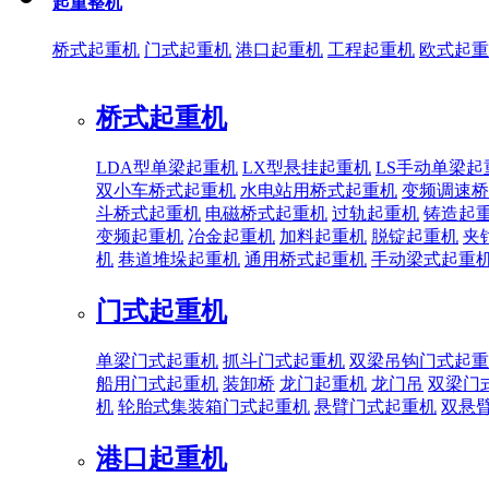
起重整机
桥式起重机
门式起重机
港口起重机
工程起重机
欧式起重
桥式起重机
LDA型单梁起重机
LX型悬挂起重机
LS手动单梁起
双小车桥式起重机
水电站用桥式起重机
变频调速桥
斗桥式起重机
电磁桥式起重机
过轨起重机
铸造起
变频起重机
冶金起重机
加料起重机
脱锭起重机
夹
机
巷道堆垛起重机
通用桥式起重机
手动梁式起重
门式起重机
单梁门式起重机
抓斗门式起重机
双梁吊钩门式起重
船用门式起重机
装卸桥
龙门起重机
龙门吊
双梁门
机
轮胎式集装箱门式起重机
悬臂门式起重机
双悬
港口起重机