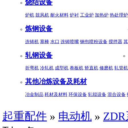
烧结设备
炉机
鼓风机
耐火材料
炉衬
工业炉
加热炉
热处理炉
炼钢设备
连铸机
塞棒
水口
连铸喷嘴
钢包喷粉设备
搅拌器
其
轧钢设备
折弯机
冷轧机
成型机
卷板机
矫直机
修磨机
轧管机
其他冶炼设备及耗材
冶金制品
耗材及材料
环保设备
轧辊设备
混合设备
起重配件
»
电动机
»
ZD