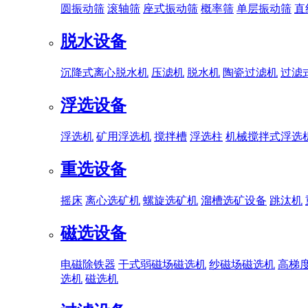
圆振动筛
滚轴筛
座式振动筛
概率筛
单层振动筛
直
脱水设备
沉降式离心脱水机
压滤机
脱水机
陶瓷过滤机
过滤
浮选设备
浮选机
矿用浮选机
搅拌槽
浮选柱
机械搅拌式浮选
重选设备
摇床
离心选矿机
螺旋选矿机
溜槽选矿设备
跳汰机
磁选设备
电磁除铁器
干式弱磁场磁选机
纱磁场磁选机
高梯
选机
磁选机