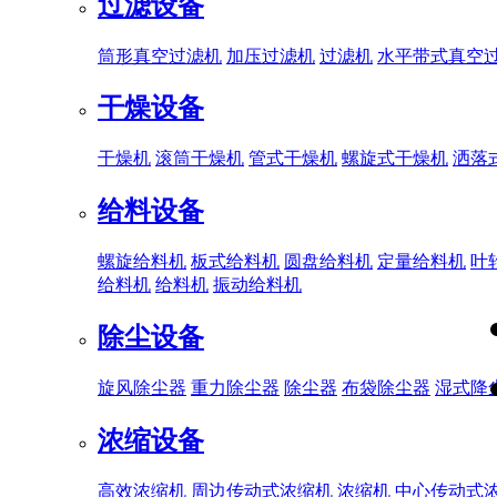
过滤设备
筒形真空过滤机
加压过滤机
过滤机
水平带式真空
干燥设备
干燥机
滚筒干燥机
管式干燥机
螺旋式干燥机
洒落
给料设备
螺旋给料机
板式给料机
圆盘给料机
定量给料机
叶
给料机
给料机
振动给料机
除尘设备
旋风除尘器
重力除尘器
除尘器
布袋除尘器
湿式降
浓缩设备
高效浓缩机
周边传动式浓缩机
浓缩机
中心传动式