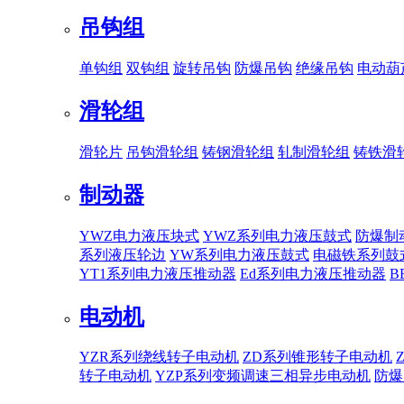
吊钩组
单钩组
双钩组
旋转吊钩
防爆吊钩
绝缘吊钩
电动葫
滑轮组
滑轮片
吊钩滑轮组
铸钢滑轮组
轧制滑轮组
铸铁滑
制动器
YWZ电力液压块式
YWZ系列电力液压鼓式
防爆制
系列液压轮边
YW系列电力液压鼓式
电磁铁系列鼓
YT1系列电力液压推动器
Ed系列电力液压推动器
B
电动机
YZR系列绕线转子电动机
ZD系列锥形转子电动机
转子电动机
YZP系列变频调速三相异步电动机
防爆