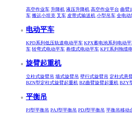
高空作业车
升降机
液压升降机
高空作业平台
曲臂
车
搬运小坦克
叉车
皮带式输送机
小型吊车
全电动
电动平车
KPD系列低压轨道电动平车
KPX蓄电池系列电动平
车
转弯式电动平车
卷缆式电动平车
KPT系列拖缆
旋臂起重机
立柱式旋臂吊
墙式旋臂吊
壁行式旋臂吊
定柱式悬
BZN型定柱式旋臂起重机
BZ曲臂旋臂起重机
BZ
平衡吊
PJ型平衡吊
PAJ型平衡吊
PDJ型平衡吊
平衡吊移动