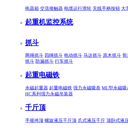
电器箱
交流接触器
电缆运行滑轮
无线手柄按钮
大
起重机监控系统
抓斗
两绳抓斗
四绳抓斗
电动抓斗
马达抓斗
原木抓斗
剪
抓斗
防漏抓斗
行车抓斗
起重电磁铁
永磁起重器
起重电磁铁
强力永磁吸盘
ML型永磁吸
HC系列强力永磁吊装器
千斤顶
手摇挎顶
螺旋液压千斤顶
爪式液压千斤
顶卧式液