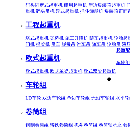
码头固定式起重机
船用起重机
岸边集装箱起重机
重机
码头吊机
浮式起重机
抓斗卸船机
集装箱正面
工程起重机
塔式起重机
架桥机
施工升降机
随车起重机
轮胎起
门机
提梁机
吊车
履带吊
汽车吊
随车吊
轮胎吊
液
起重配
欧式起重机
车轮组
欧式起重机
欧式单梁起重机
欧式双梁起重机
车轮组
LD车轮
双边车轮组
单边车轮组
无沿车轮组
水平轮
卷筒组
钢制卷筒组
铸铁卷筒组
抓斗卷筒组
卷筒轴承座
卷