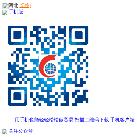
河北
[切换]
|
手机版
|
用手机也能轻轻松松做贸易
扫描二维码下载
手机客户端
关注公众号
|