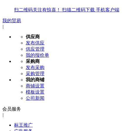
扫二维码关注有惊喜！
扫描二维码下载
手机客户端
我的贸易
|
供应商
发布供应
供应管理
我的报价单
采购商
发布采购
采购管理
我的商铺
商铺设置
模板设置
公司新闻
会员服务
|
标王推广