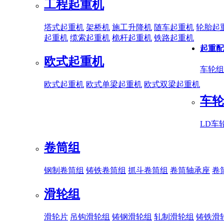
工程起重机
塔式起重机
架桥机
施工升降机
随车起重机
轮胎起
起重机
缆索起重机
桅杆起重机
铁路起重机
起重配
欧式起重机
车轮组
欧式起重机
欧式单梁起重机
欧式双梁起重机
车轮
LD车
卷筒组
钢制卷筒组
铸铁卷筒组
抓斗卷筒组
卷筒轴承座
卷
滑轮组
滑轮片
吊钩滑轮组
铸钢滑轮组
轧制滑轮组
铸铁滑