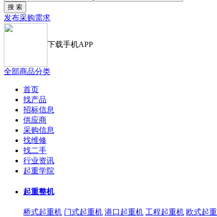
发布采购需求
下载手机APP
全部商品分类
首页
找产品
招标信息
供应商
采购信息
找维修
找二手
行业资讯
起重学院
起重整机
桥式起重机
门式起重机
港口起重机
工程起重机
欧式起重