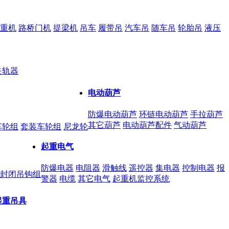
重机
路桥门机
提梁机
吊车
履带吊
汽车吊
随车吊
轮胎吊
液压
夹轨器
电动葫芦
防爆电动葫芦
环链电动葫芦
手拉葫芦
其它葫芦
电动葫芦配件
气动葫芦
车轮组
套装车轮组
尼龙轮
起重电气
防爆电器
电阻器
滑触线
遥控器
集电器
控制电器
报
封闭吊钩组
警器
电缆
其它电气
起重机监控系统
起重吊具