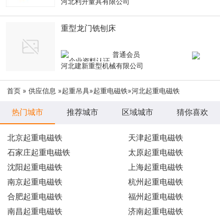
河北利升量具有限公司
重型龙门铣刨床
普通会员
河北建新重型机械有限公司
首页
»
供应信息
»
起重吊具
»
起重电磁铁
»河北起重电磁铁
热门城市
推荐城市
区域城市
猜你喜欢
北京起重电磁铁
天津起重电磁铁
石家庄起重电磁铁
太原起重电磁铁
沈阳起重电磁铁
上海起重电磁铁
南京起重电磁铁
杭州起重电磁铁
合肥起重电磁铁
福州起重电磁铁
南昌起重电磁铁
济南起重电磁铁