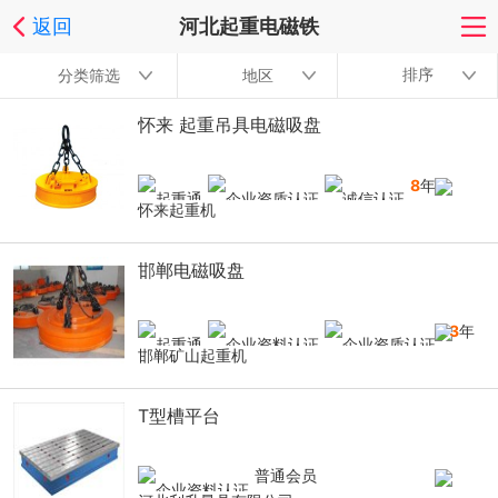
返回
河北起重电磁铁
排序
分类筛选
地区
怀来 起重吊具电磁吸盘
8
年
怀来起重机
邯郸电磁吸盘
13
年
邯郸矿山起重机
T型槽平台
普通会员