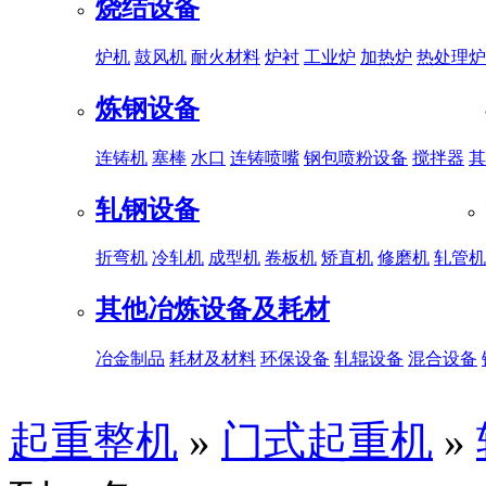
烧结设备
炉机
鼓风机
耐火材料
炉衬
工业炉
加热炉
热处理炉
炼钢设备
连铸机
塞棒
水口
连铸喷嘴
钢包喷粉设备
搅拌器
其
轧钢设备
折弯机
冷轧机
成型机
卷板机
矫直机
修磨机
轧管机
其他冶炼设备及耗材
冶金制品
耗材及材料
环保设备
轧辊设备
混合设备
起重整机
»
门式起重机
»