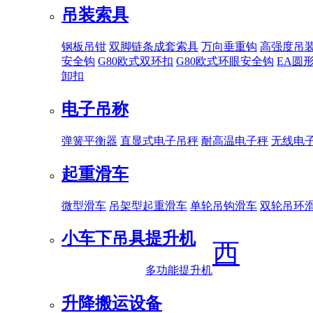
吊装索具
钢板吊钳
双脚链条成套索具
万向垂重钩
高强度吊
安全钩
G80欧式双环扣
G80欧式环眼安全钩
EA圆
卸扣
电子吊称
弹簧平衡器
直显式电子吊秤
耐高温电子秤
无线电
起重滑车
微型滑车
吊架型起重滑车
单轮吊钩滑车
双轮吊环
小车下吊具
提升机
西
多功能提升机
升降搬运设备