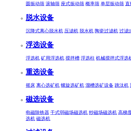
圆振动筛
滚轴筛
座式振动筛
概率筛
单层振动筛
直
脱水设备
沉降式离心脱水机
压滤机
脱水机
陶瓷过滤机
过滤
浮选设备
浮选机
矿用浮选机
搅拌槽
浮选柱
机械搅拌式浮选
重选设备
摇床
离心选矿机
螺旋选矿机
溜槽选矿设备
跳汰机
磁选设备
电磁除铁器
干式弱磁场磁选机
纱磁场磁选机
高梯
选机
磁选机