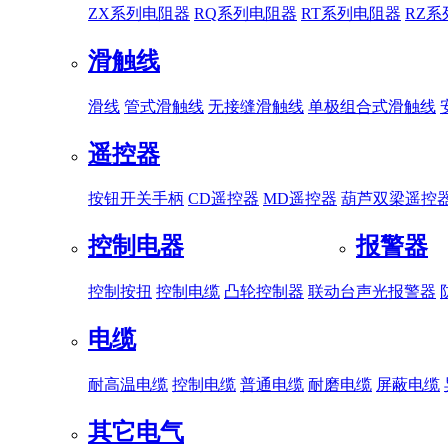
ZX系列电阻器
RQ系列电阻器
RT系列电阻器
RZ
滑触线
滑线
管式滑触线
无接缝滑触线
单极组合式滑触线
遥控器
按钮开关手柄
CD遥控器
MD遥控器
葫芦双梁遥控
控制电器
报警器
控制按扭
控制电缆
凸轮控制器
联动台
声光报警器
电缆
耐高温电缆
控制电缆
普通电缆
耐磨电缆
屏蔽电缆
其它电气