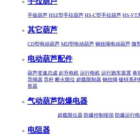
手拉葫芦
手扳葫芦
HSZ型手拉葫芦
HS-C型手拉葫芦
HS-V
其它葫芦
CD型电动葫芦
MD型电动葫芦
钢丝绳电动葫芦
微
电动葫芦配件
葫芦变速总成
起升电机
运行电机
运行跑车装置
卷
导绳器
导杆
断火限位
超载限制器
钢丝绳
镀锌系列
形器
气动葫芦
防爆电器
超载限位器
防爆控制按扭
防爆运行电
电阻器