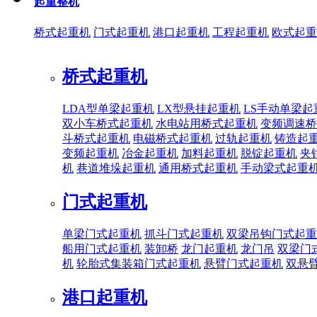
起重整机
桥式起重机
门式起重机
港口起重机
工程起重机
欧式起重
桥式起重机
LDA型单梁起重机
LX型悬挂起重机
LS手动单梁起
双小车桥式起重机
水电站用桥式起重机
变频调速桥
斗桥式起重机
电磁桥式起重机
过轨起重机
铸造起
变频起重机
冶金起重机
加料起重机
脱锭起重机
夹
机
巷道堆垛起重机
通用桥式起重机
手动梁式起重
门式起重机
单梁门式起重机
抓斗门式起重机
双梁吊钩门式起重
船用门式起重机
装卸桥
龙门起重机
龙门吊
双梁门
机
轮胎式集装箱门式起重机
悬臂门式起重机
双悬
港口起重机