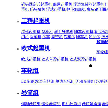
码头固定式起重机
船用起重机
岸边集装箱起重机
重机
码头吊机
浮式起重机
抓斗卸船机
集装箱正面
工程起重机
塔式起重机
架桥机
施工升降机
随车起重机
轮胎起
门机
提梁机
吊车
履带吊
汽车吊
随车吊
轮胎吊
液
起重配
欧式起重机
车轮组
欧式起重机
欧式单梁起重机
欧式双梁起重机
车轮组
LD车轮
双边车轮组
单边车轮组
无沿车轮组
水平轮
卷筒组
钢制卷筒组
铸铁卷筒组
抓斗卷筒组
卷筒轴承座
卷