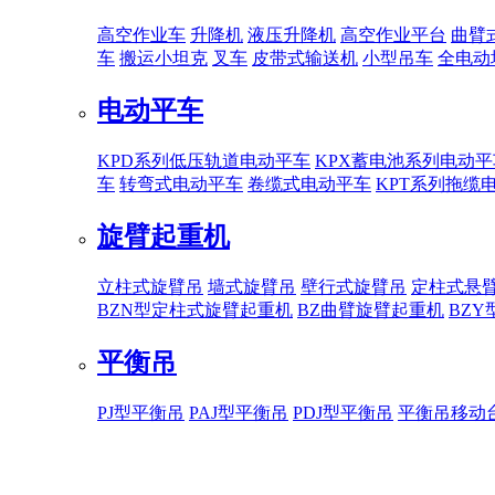
高空作业车
升降机
液压升降机
高空作业平台
曲臂
车
搬运小坦克
叉车
皮带式输送机
小型吊车
全电动
电动平车
KPD系列低压轨道电动平车
KPX蓄电池系列电动平
车
转弯式电动平车
卷缆式电动平车
KPT系列拖缆
旋臂起重机
立柱式旋臂吊
墙式旋臂吊
壁行式旋臂吊
定柱式悬
BZN型定柱式旋臂起重机
BZ曲臂旋臂起重机
BZ
平衡吊
PJ型平衡吊
PAJ型平衡吊
PDJ型平衡吊
平衡吊移动