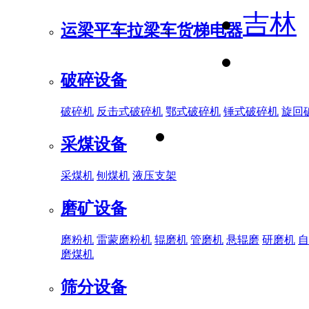
吉林
运梁平车
拉梁车
货梯电器
破碎设备
破碎机
反击式破碎机
鄂式破碎机
锤式破碎机
旋回
采煤设备
采煤机
刨煤机
液压支架
磨矿设备
磨粉机
雷蒙磨粉机
辊磨机
管磨机
悬辊磨
研磨机
自
磨煤机
筛分设备