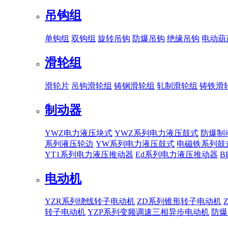
吊钩组
单钩组
双钩组
旋转吊钩
防爆吊钩
绝缘吊钩
电动葫
滑轮组
滑轮片
吊钩滑轮组
铸钢滑轮组
轧制滑轮组
铸铁滑
制动器
YWZ电力液压块式
YWZ系列电力液压鼓式
防爆制
系列液压轮边
YW系列电力液压鼓式
电磁铁系列鼓
YT1系列电力液压推动器
Ed系列电力液压推动器
B
电动机
YZR系列绕线转子电动机
ZD系列锥形转子电动机
转子电动机
YZP系列变频调速三相异步电动机
防爆