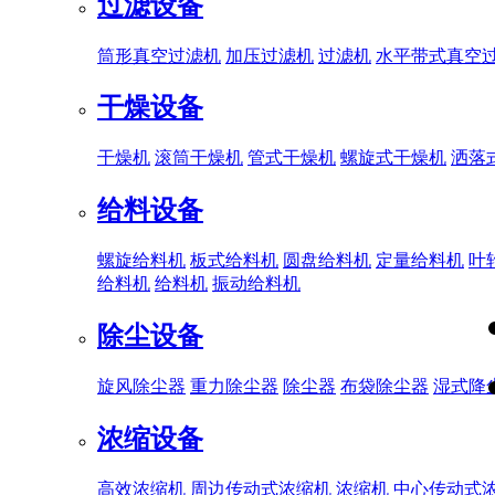
过滤设备
筒形真空过滤机
加压过滤机
过滤机
水平带式真空
干燥设备
干燥机
滚筒干燥机
管式干燥机
螺旋式干燥机
洒落
给料设备
螺旋给料机
板式给料机
圆盘给料机
定量给料机
叶
给料机
给料机
振动给料机
除尘设备
旋风除尘器
重力除尘器
除尘器
布袋除尘器
湿式降
浓缩设备
高效浓缩机
周边传动式浓缩机
浓缩机
中心传动式