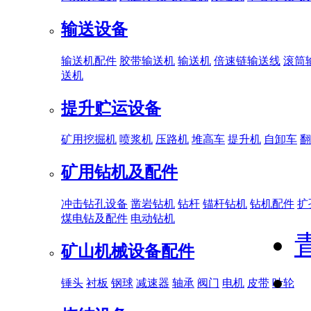
输送设备
输送机配件
胶带输送机
输送机
倍速链输送线
滚筒
送机
提升贮运设备
矿用挖掘机
喷浆机
压路机
堆高车
提升机
自卸车
翻
矿用钻机及配件
冲击钻孔设备
凿岩钻机
钻杆
锚杆钻机
钻机配件
扩
煤电钻及配件
电动钻机
矿山机械设备配件
锤头
衬板
钢球
减速器
轴承
阀门
电机
皮带
叶轮