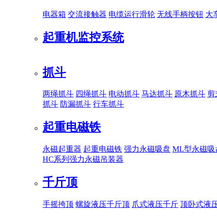
电器箱
交流接触器
电缆运行滑轮
无线手柄按钮
大
起重机监控系统
抓斗
两绳抓斗
四绳抓斗
电动抓斗
马达抓斗
原木抓斗
剪
抓斗
防漏抓斗
行车抓斗
起重电磁铁
永磁起重器
起重电磁铁
强力永磁吸盘
ML型永磁吸
HC系列强力永磁吊装器
千斤顶
手摇挎顶
螺旋液压千斤顶
爪式液压千斤
顶卧式液