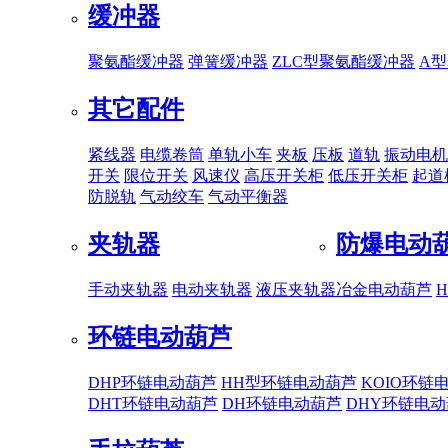
缓冲器
聚氨酯缓冲器
弹簧缓冲器
ZLC型聚氨酯缓冲器
A
其它配件
紧线器
电缆卷筒
单轨小车
夹板
压板
道轨
振动电机
开关
限位开关
风速仪
高压开关柜
低压开关柜
起道
防脱轨
气动绞车
气动平衡器
夹轨器
防爆电动
手动夹轨器
电动夹轨器
液压夹轨器
冶金电动葫芦
环链电动葫芦
DHP环链电动葫芦
HH型环链电动葫芦
KOIO环链
DHT环链电动葫芦
DH环链电动葫芦
DHY环链电