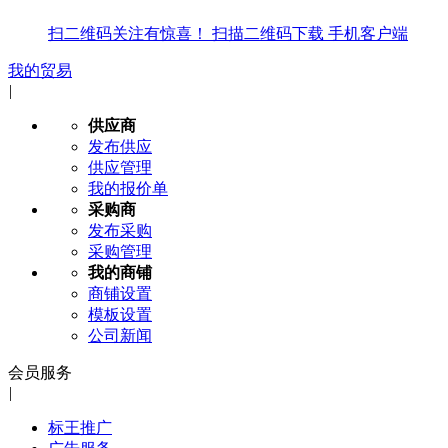
扫二维码关注有惊喜！
扫描二维码下载
手机客户端
我的贸易
|
供应商
发布供应
供应管理
我的报价单
采购商
发布采购
采购管理
我的商铺
商铺设置
模板设置
公司新闻
会员服务
|
标王推广