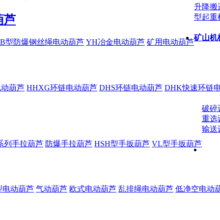
升降搬
型起重
葫芦
矿山机
HB型防爆钢丝绳电动葫芦
YH冶金电动葫芦
矿用电动葫芦
电动葫芦
HHXG环链电动葫芦
DHS环链电动葫芦
DHK快速环链
破碎
重选
输送
T系列手拉葫芦
防爆手拉葫芦
HSH型手扳葫芦
VL型手扳葫芦
型电动葫芦
气动葫芦
欧式电动葫芦
乱排绳电动葫芦
低净空电动