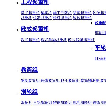
工程起重机
塔式起重机
架桥机
施工升降机
随车起重机
轮胎起
起重机
缆索起重机
桅杆起重机
铁路起重机
起重配
欧式起重机
车轮组
欧式起重机
欧式单梁起重机
欧式双梁起重机
车轮
LD车
卷筒组
钢制卷筒组
铸铁卷筒组
抓斗卷筒组
卷筒轴承座
卷
滑轮组
滑轮片
吊钩滑轮组
铸钢滑轮组
轧制滑轮组
铸铁滑