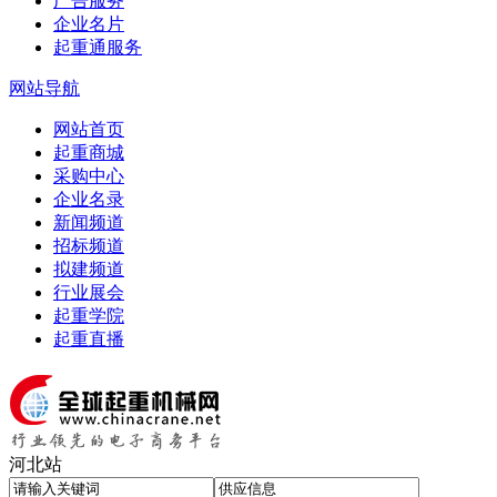
广告服务
企业名片
起重通服务
网站导航
网站首页
起重商城
采购中心
企业名录
新闻频道
招标频道
拟建频道
行业展会
起重学院
起重直播
河北站