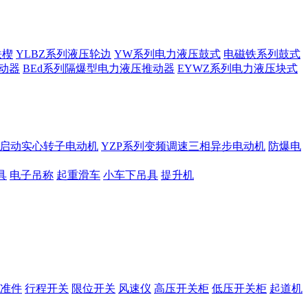
铁楔
YLBZ系列液压轮边
YW系列电力液压鼓式
电磁铁系列鼓式
动器
BEd系列隔爆型电力液压推动器
EYWZ系列电力液压块式
启动实心转子电动机
YZP系列变频调速三相异步电动机
防爆电
具
电子吊称
起重滑车
小车下吊具
提升机
准件
行程开关
限位开关
风速仪
高压开关柜
低压开关柜
起道机