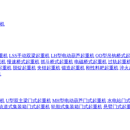
机
重机
LSS手动双梁起重机
LH型电动葫芦起重机
QD型吊钩桥式
重机
慢速桥式起重机
抓斗桥式起重机
电磁桥式起重机
过轨起重
起重机
脱锭起重机
夹钳起重机
锻造起重机
刚性料耙起重机
淬火
机
机
U型双主梁门式起重机
MH型电动葫芦门式起重机
水电站门
轨道式集装箱门式起重机
轮胎式集装箱门式起重机
悬臂门式起