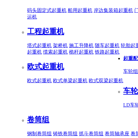
码头固定式起重机
船用起重机
岸边集装箱起重机
运机
工程起重机
塔式起重机
架桥机
施工升降机
随车起重机
轮胎起
起重机
缆索起重机
桅杆起重机
铁路起重机
起重配
欧式起重机
车轮组
欧式起重机
欧式单梁起重机
欧式双梁起重机
车轮
LD车
卷筒组
钢制卷筒组
铸铁卷筒组
抓斗卷筒组
卷筒轴承座
卷