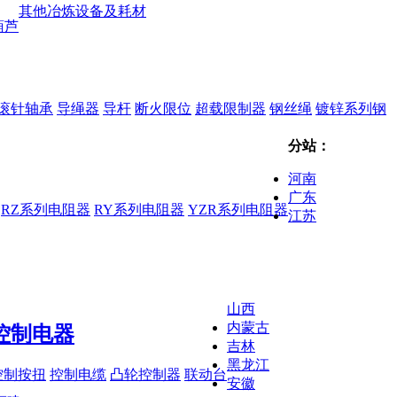
其他冶炼设备及耗材
葫芦
滚针轴承
导绳器
导杆
断火限位
超载限制器
钢丝绳
镀锌系列钢
分站：
河南
广东
RZ系列电阻器
RY系列电阻器
YZR系列电阻器
江苏
山西
内蒙古
控制电器
吉林
黑龙江
控制按扭
控制电缆
凸轮控制器
联动台
安徽