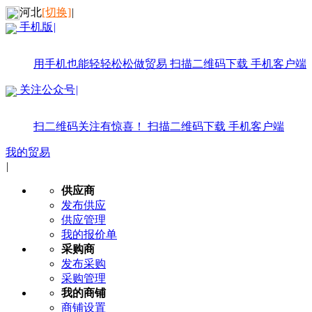
河北
[切换]
|
手机版
|
用手机也能轻轻松松做贸易
扫描二维码下载
手机客户端
关注公众号
|
扫二维码关注有惊喜！
扫描二维码下载
手机客户端
我的贸易
|
供应商
发布供应
供应管理
我的报价单
采购商
发布采购
采购管理
我的商铺
商铺设置