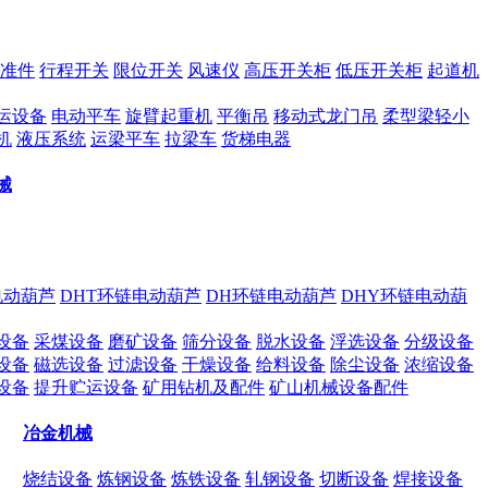
准件
行程开关
限位开关
风速仪
高压开关柜
低压开关柜
起道机
运设备
电动平车
旋臂起重机
平衡吊
移动式龙门吊
柔型梁轻小
机
液压系统
运梁平车
拉梁车
货梯电器
械
电动葫芦
DHT环链电动葫芦
DH环链电动葫芦
DHY环链电动葫
设备
采煤设备
磨矿设备
筛分设备
脱水设备
浮选设备
分级设备
设备
磁选设备
过滤设备
干燥设备
给料设备
除尘设备
浓缩设备
设备
提升贮运设备
矿用钻机及配件
矿山机械设备配件
冶金机械
烧结设备
炼钢设备
炼铁设备
轧钢设备
切断设备
焊接设备