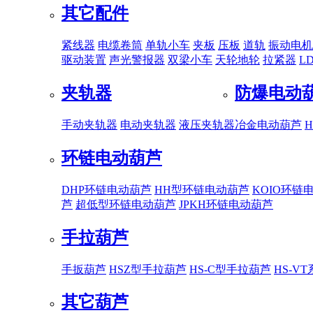
其它配件
紧线器
电缆卷筒
单轨小车
夹板
压板
道轨
振动电机
驱动装置
声光警报器
双梁小车
天轮地轮
拉紧器
L
夹轨器
防爆电动
手动夹轨器
电动夹轨器
液压夹轨器
冶金电动葫芦
环链电动葫芦
DHP环链电动葫芦
HH型环链电动葫芦
KOIO环链
芦
超低型环链电动葫芦
JPKH环链电动葫芦
手拉葫芦
手扳葫芦
HSZ型手拉葫芦
HS-C型手拉葫芦
HS-V
其它葫芦