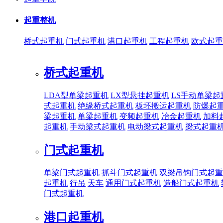
起重整机
桥式起重机
门式起重机
港口起重机
工程起重机
欧式起重
桥式起重机
LDA型单梁起重机
LX型悬挂起重机
LS手动单梁起
式起重机
绝缘桥式起重机
板坯搬运起重机
防爆起
梁起重机
单梁起重机
变频起重机
冶金起重机
加料
起重机
手动梁式起重机
电动梁式起重机
梁式起重
门式起重机
单梁门式起重机
抓斗门式起重机
双梁吊钩门式起重
起重机
行吊
天车
通用门式起重机
造船门式起重机
门式起重机
港口起重机