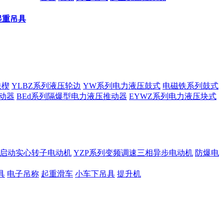
起重吊具
铁楔
YLBZ系列液压轮边
YW系列电力液压鼓式
电磁铁系列鼓式
动器
BEd系列隔爆型电力液压推动器
EYWZ系列电力液压块式
启动实心转子电动机
YZP系列变频调速三相异步电动机
防爆电
具
电子吊称
起重滑车
小车下吊具
提升机