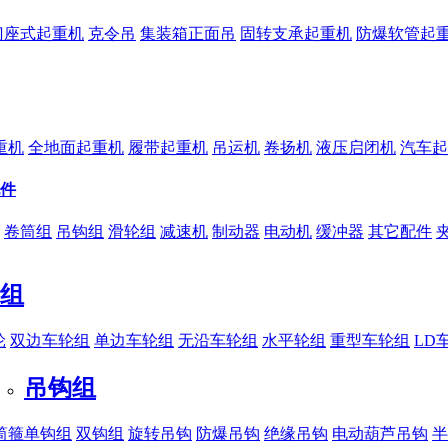
门座式起重机
克令吊
集装箱正面吊
固转支承起重机
防爆软管起
重机
全地面起重机
履带起重机
吊运机
卷扬机
液压启闭机
汽车起
件
卷筒组
吊钩组
滑轮组
减速机
制动器
电动机
缓冲器
其它配件
组
轮
双边车轮组
单边车轮组
无沿车轮组
水平轮组
重型车轮组
LD
吊钩组
筒箍
单钩组
双钩组
旋转吊钩
防爆吊钩
绝缘吊钩
电动葫芦吊钩
半