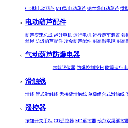
CD型电动葫芦
MD型电动葫芦
钢丝绳电动葫芦
微
电动葫芦配件
葫芦变速总成
起升电机
运行电机
运行跑车装置
卷
丝绳
防爆葫芦配件
冶金葫芦配件
耐高温电缆
耐高
气动葫芦
防爆电器
超载限位器
防爆控制按扭
防爆运行电
滑触线
滑线
管式滑触线
无接缝滑触线
单极组合式滑触线
遥控器
按钮开关手柄
CD遥控器
MD遥控器
葫芦双梁遥控