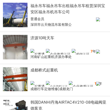
福永吊车福永吊车出租福永吊车租赁深圳宝
安区福永吊机吊车公司
普通会员
深圳市云天物流吊装有限公
济源10吨天车
7
年
河南矿山起重机济源办事处
成都桥式起重机
10
年
成都行车定做维修|成都龙门
韩国DANHI丹海AIRTAC4V210-08电磁阀亚
德客克