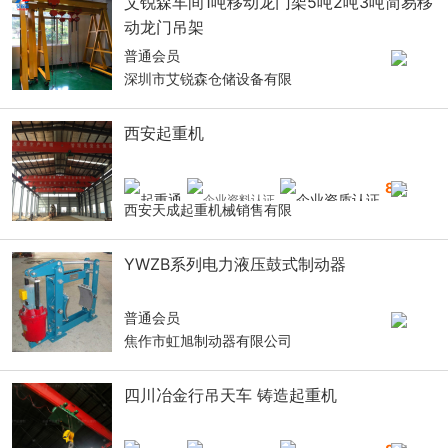
艾锐森车间1吨移动龙门架5吨2吨3吨简易移
动龙门吊架
普通会员
深圳市艾锐森仓储设备有限
西安起重机
8
年
西安天成起重机械销售有限
YWZB系列电力液压鼓式制动器
普通会员
焦作市虹旭制动器有限公司
四川冶金行吊天车 铸造起重机