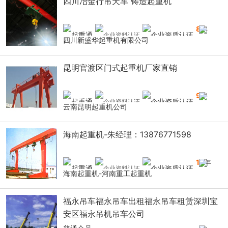
四川冶金行吊天车 铸造起重机
8
年
四川新盛华起重机有限公司
昆明官渡区门式起重机厂家直销
9
年
云南昆明起重机公司
海南起重机-朱经理：13876771598
14
年
海南起重机-河南重工起重机
福永吊车福永吊车出租福永吊车租赁深圳宝
安区福永吊机吊车公司