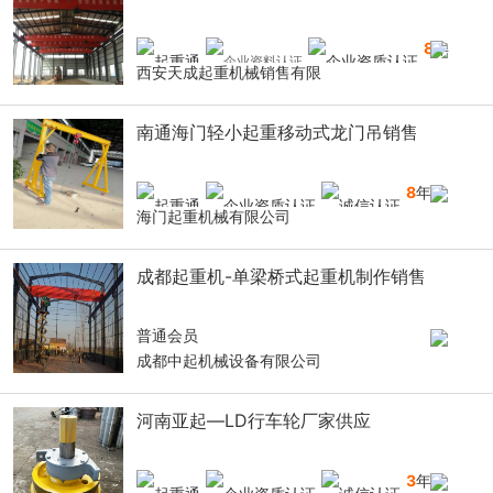
8
年
西安天成起重机械销售有限
南通海门轻小起重移动式龙门吊销售
8
年
海门起重机械有限公司
成都起重机-单梁桥式起重机制作销售
普通会员
成都中起机械设备有限公司
河南亚起—LD行车轮厂家供应
3
年