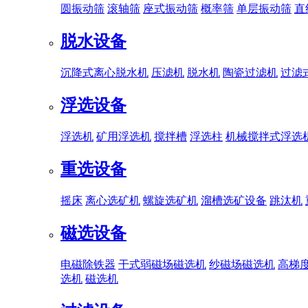
圆振动筛
滚轴筛
座式振动筛
概率筛
单层振动筛
直
脱水设备
沉降式离心脱水机
压滤机
脱水机
陶瓷过滤机
过滤
浮选设备
浮选机
矿用浮选机
搅拌槽
浮选柱
机械搅拌式浮选
重选设备
摇床
离心选矿机
螺旋选矿机
溜槽选矿设备
跳汰机
磁选设备
电磁除铁器
干式弱磁场磁选机
纱磁场磁选机
高梯
选机
磁选机