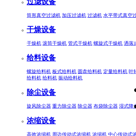
过滤设备
筒形真空过滤机
加压过滤机
过滤机
水平带式真空
干燥设备
干燥机
滚筒干燥机
管式干燥机
螺旋式干燥机
洒落
给料设备
螺旋给料机
板式给料机
圆盘给料机
定量给料机
叶
给料机
给料机
振动给料机
除尘设备
旋风除尘器
重力除尘器
除尘器
布袋除尘器
湿式降
浓缩设备
高效浓缩机
周边传动式浓缩机
浓缩机
中心传动式