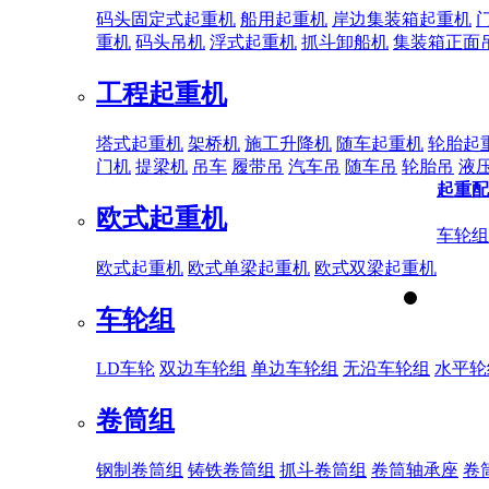
码头固定式起重机
船用起重机
岸边集装箱起重机
重机
码头吊机
浮式起重机
抓斗卸船机
集装箱正面
工程起重机
塔式起重机
架桥机
施工升降机
随车起重机
轮胎起
门机
提梁机
吊车
履带吊
汽车吊
随车吊
轮胎吊
液
起重配
欧式起重机
车轮组
欧式起重机
欧式单梁起重机
欧式双梁起重机
车轮组
LD车轮
双边车轮组
单边车轮组
无沿车轮组
水平轮
卷筒组
钢制卷筒组
铸铁卷筒组
抓斗卷筒组
卷筒轴承座
卷