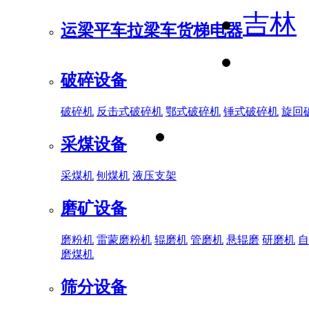
吉林
运梁平车
拉梁车
货梯电器
破碎设备
破碎机
反击式破碎机
鄂式破碎机
锤式破碎机
旋回
采煤设备
采煤机
刨煤机
液压支架
磨矿设备
磨粉机
雷蒙磨粉机
辊磨机
管磨机
悬辊磨
研磨机
自
磨煤机
筛分设备