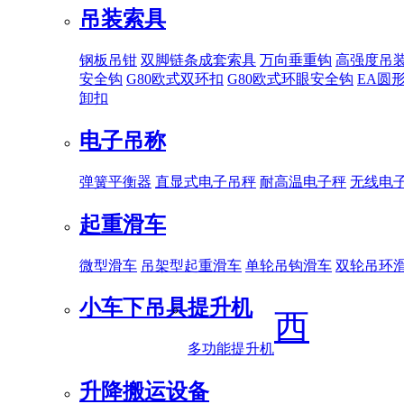
吊装索具
钢板吊钳
双脚链条成套索具
万向垂重钩
高强度吊
安全钩
G80欧式双环扣
G80欧式环眼安全钩
EA圆
卸扣
电子吊称
弹簧平衡器
直显式电子吊秤
耐高温电子秤
无线电
起重滑车
微型滑车
吊架型起重滑车
单轮吊钩滑车
双轮吊环
小车下吊具
提升机
西
多功能提升机
升降搬运设备