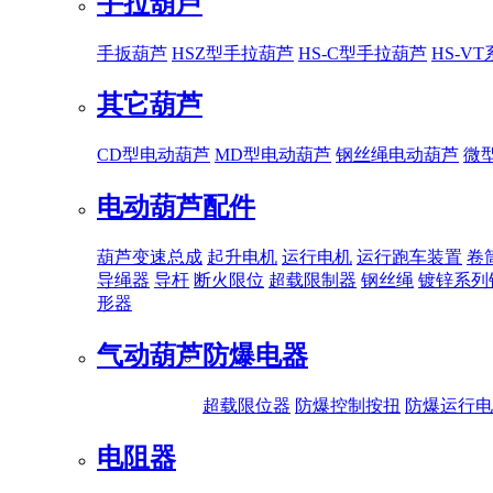
手拉葫芦
手扳葫芦
HSZ型手拉葫芦
HS-C型手拉葫芦
HS-V
其它葫芦
CD型电动葫芦
MD型电动葫芦
钢丝绳电动葫芦
微
电动葫芦配件
葫芦变速总成
起升电机
运行电机
运行跑车装置
卷
导绳器
导杆
断火限位
超载限制器
钢丝绳
镀锌系列
形器
气动葫芦
防爆电器
超载限位器
防爆控制按扭
防爆运行电
电阻器