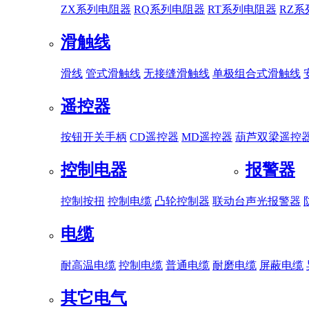
ZX系列电阻器
RQ系列电阻器
RT系列电阻器
RZ
滑触线
滑线
管式滑触线
无接缝滑触线
单极组合式滑触线
遥控器
按钮开关手柄
CD遥控器
MD遥控器
葫芦双梁遥控
控制电器
报警器
控制按扭
控制电缆
凸轮控制器
联动台
声光报警器
电缆
耐高温电缆
控制电缆
普通电缆
耐磨电缆
屏蔽电缆
其它电气