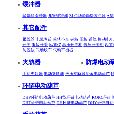
缓冲器
聚氨酯缓冲器
弹簧缓冲器
ZLC型聚氨酯缓冲器
A
其它配件
紧线器
电缆卷筒
单轨小车
夹板
压板
道轨
振动电机
开关
限位开关
风速仪
高压开关柜
低压开关柜
起道
防脱轨
气动绞车
气动平衡器
夹轨器
防爆电动
手动夹轨器
电动夹轨器
液压夹轨器
冶金电动葫芦
环链电动葫芦
DHP环链电动葫芦
HH型环链电动葫芦
KOIO环链
DHT环链电动葫芦
DH环链电动葫芦
DHY环链电