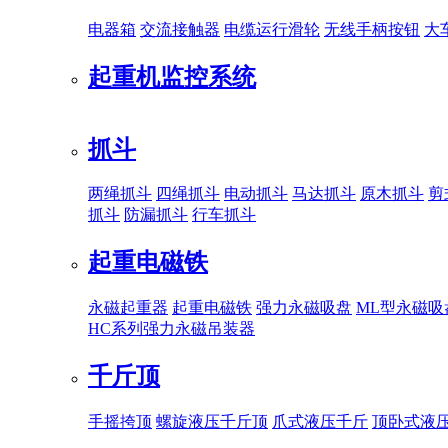
电器箱
交流接触器
电缆运行滑轮
无线手柄按钮
大
起重机监控系统
抓斗
两绳抓斗
四绳抓斗
电动抓斗
马达抓斗
原木抓斗
剪
抓斗
防漏抓斗
行车抓斗
起重电磁铁
永磁起重器
起重电磁铁
强力永磁吸盘
ML型永磁吸
HC系列强力永磁吊装器
千斤顶
手摇挎顶
螺旋液压千斤顶
爪式液压千斤
顶卧式液