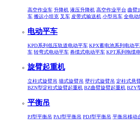
高空作业车
升降机
液压升降机
高空作业平台
曲臂
车
搬运小坦克
叉车
皮带式输送机
小型吊车
全电动
电动平车
KPD系列低压轨道电动平车
KPX蓄电池系列电动平
车
转弯式电动平车
卷缆式电动平车
KPT系列拖缆
旋臂起重机
立柱式旋臂吊
墙式旋臂吊
壁行式旋臂吊
定柱式悬
BZN型定柱式旋臂起重机
BZ曲臂旋臂起重机
BZ
平衡吊
PJ型平衡吊
PAJ型平衡吊
PDJ型平衡吊
平衡吊移动