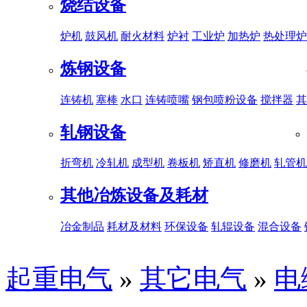
烧结设备
炉机
鼓风机
耐火材料
炉衬
工业炉
加热炉
热处理炉
炼钢设备
连铸机
塞棒
水口
连铸喷嘴
钢包喷粉设备
搅拌器
其
轧钢设备
折弯机
冷轧机
成型机
卷板机
矫直机
修磨机
轧管机
其他冶炼设备及耗材
冶金制品
耗材及材料
环保设备
轧辊设备
混合设备
起重电气
»
其它电气
»
电