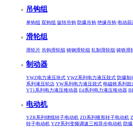
吊钩组
单钩组
双钩组
旋转吊钩
防爆吊钩
绝缘吊钩
电动葫
滑轮组
滑轮片
吊钩滑轮组
铸钢滑轮组
轧制滑轮组
铸铁滑
制动器
YWZ电力液压块式
YWZ系列电力液压鼓式
防爆制
系列液压轮边
YW系列电力液压鼓式
电磁铁系列鼓
YT1系列电力液压推动器
Ed系列电力液压推动器
B
电动机
YZR系列绕线转子电动机
ZD系列锥形转子电动机
转子电动机
YZP系列变频调速三相异步电动机
防爆