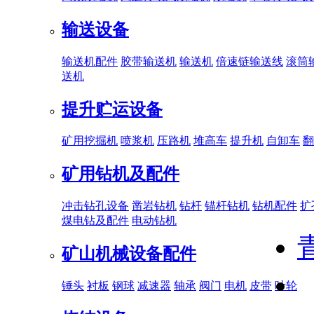
输送设备
输送机配件
胶带输送机
输送机
倍速链输送线
滚筒
送机
提升贮运设备
矿用挖掘机
喷浆机
压路机
堆高车
提升机
自卸车
翻
矿用钻机及配件
冲击钻孔设备
凿岩钻机
钻杆
锚杆钻机
钻机配件
扩
煤电钻及配件
电动钻机
矿山机械设备配件
锤头
衬板
钢球
减速器
轴承
阀门
电机
皮带
叶轮