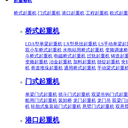
起重整机
桥式起重机
门式起重机
港口起重机
工程起重机
欧式起重
桥式起重机
LDA型单梁起重机
LX型悬挂起重机
LS手动单梁起
双小车桥式起重机
水电站用桥式起重机
变频调速桥
斗桥式起重机
电磁桥式起重机
过轨起重机
铸造起
变频起重机
冶金起重机
加料起重机
脱锭起重机
夹
机
巷道堆垛起重机
通用桥式起重机
手动梁式起重
门式起重机
单梁门式起重机
抓斗门式起重机
双梁吊钩门式起重
船用门式起重机
装卸桥
龙门起重机
龙门吊
双梁门
机
轮胎式集装箱门式起重机
悬臂门式起重机
双悬
港口起重机