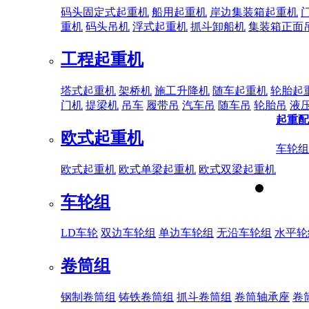
码头固定式起重机
船用起重机
岸边集装箱起重机
重机
码头吊机
浮式起重机
抓斗卸船机
集装箱正面
工程起重机
塔式起重机
架桥机
施工升降机
随车起重机
轮胎起
门机
提梁机
吊车
履带吊
汽车吊
随车吊
轮胎吊
液
起重配
欧式起重机
车轮组
欧式起重机
欧式单梁起重机
欧式双梁起重机
车轮组
LD车轮
双边车轮组
单边车轮组
无沿车轮组
水平轮
卷筒组
钢制卷筒组
铸铁卷筒组
抓斗卷筒组
卷筒轴承座
卷