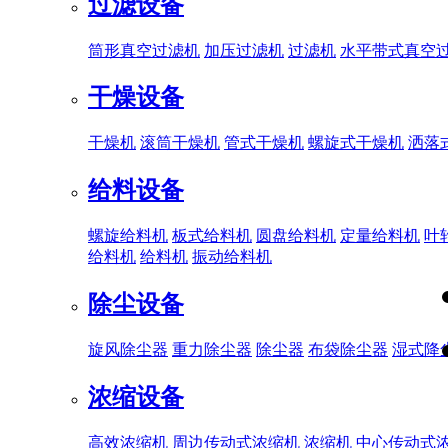
过滤设备
筒形真空过滤机
加压过滤机
过滤机
水平带式真空
干燥设备
干燥机
滚筒干燥机
管式干燥机
螺旋式干燥机
洒落
给料设备
螺旋给料机
板式给料机
圆盘给料机
定量给料机
叶
给料机
给料机
振动给料机
除尘设备
旋风除尘器
重力除尘器
除尘器
布袋除尘器
湿式降
浓缩设备
高效浓缩机
周边传动式浓缩机
浓缩机
中心传动式