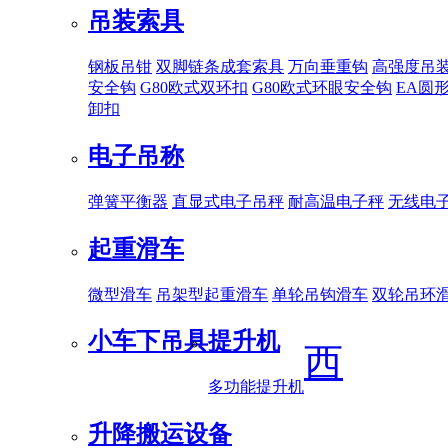
吊装索具
钢板吊钳
双脚链条成套索具
万向垂重钩
高强度吊
安全钩
G80欧式双环扣
G80欧式环眼安全钩
EA圆
卸扣
电子吊称
弹簧平衡器
直显式电子吊秤
耐高温电子秤
无线电
起重滑车
微型滑车
吊架型起重滑车
单轮吊钩滑车
双轮吊环
小车下吊具
提升机
西
多功能提升机
升降搬运设备