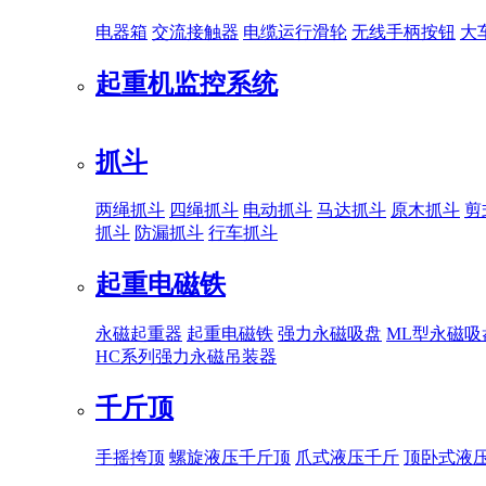
电器箱
交流接触器
电缆运行滑轮
无线手柄按钮
大
起重机监控系统
抓斗
两绳抓斗
四绳抓斗
电动抓斗
马达抓斗
原木抓斗
剪
抓斗
防漏抓斗
行车抓斗
起重电磁铁
永磁起重器
起重电磁铁
强力永磁吸盘
ML型永磁吸
HC系列强力永磁吊装器
千斤顶
手摇挎顶
螺旋液压千斤顶
爪式液压千斤
顶卧式液