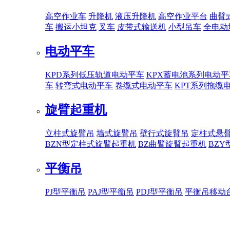
高空作业车
升降机
液压升降机
高空作业平台
曲臂
车
搬运小坦克
叉车
皮带式输送机
小型吊车
全电动
电动平车
KPD系列低压轨道电动平车
KPX蓄电池系列电动平
车
转弯式电动平车
卷缆式电动平车
KPT系列拖缆
旋臂起重机
立柱式旋臂吊
墙式旋臂吊
壁行式旋臂吊
定柱式悬
BZN型定柱式旋臂起重机
BZ曲臂旋臂起重机
BZ
平衡吊
PJ型平衡吊
PAJ型平衡吊
PDJ型平衡吊
平衡吊移动