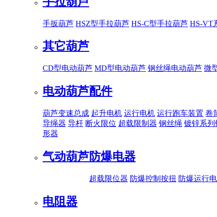
手拉葫芦
手扳葫芦
HSZ型手拉葫芦
HS-C型手拉葫芦
HS-V
其它葫芦
CD型电动葫芦
MD型电动葫芦
钢丝绳电动葫芦
微
电动葫芦配件
葫芦变速总成
起升电机
运行电机
运行跑车装置
卷
导绳器
导杆
断火限位
超载限制器
钢丝绳
镀锌系列
形器
气动葫芦
防爆电器
超载限位器
防爆控制按扭
防爆运行电
电阻器