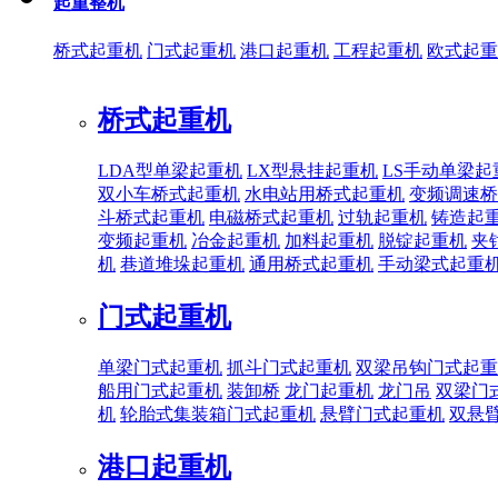
起重整机
桥式起重机
门式起重机
港口起重机
工程起重机
欧式起重
桥式起重机
LDA型单梁起重机
LX型悬挂起重机
LS手动单梁起
双小车桥式起重机
水电站用桥式起重机
变频调速桥
斗桥式起重机
电磁桥式起重机
过轨起重机
铸造起
变频起重机
冶金起重机
加料起重机
脱锭起重机
夹
机
巷道堆垛起重机
通用桥式起重机
手动梁式起重
门式起重机
单梁门式起重机
抓斗门式起重机
双梁吊钩门式起重
船用门式起重机
装卸桥
龙门起重机
龙门吊
双梁门
机
轮胎式集装箱门式起重机
悬臂门式起重机
双悬
港口起重机