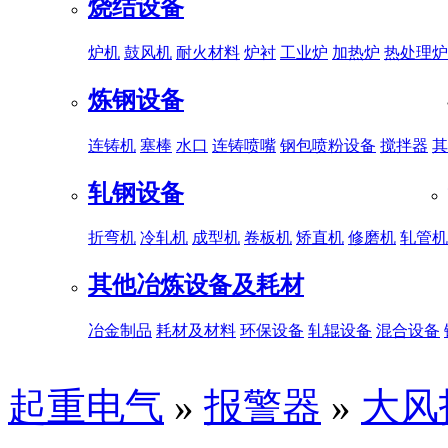
烧结设备
炉机
鼓风机
耐火材料
炉衬
工业炉
加热炉
热处理炉
炼钢设备
连铸机
塞棒
水口
连铸喷嘴
钢包喷粉设备
搅拌器
其
轧钢设备
折弯机
冷轧机
成型机
卷板机
矫直机
修磨机
轧管机
其他冶炼设备及耗材
冶金制品
耗材及材料
环保设备
轧辊设备
混合设备
起重电气
»
报警器
»
大风