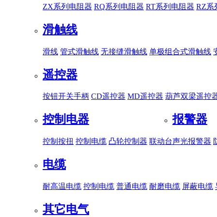
ZX系列电阻器
RQ系列电阻器
RT系列电阻器
RZ
滑触线
滑线
管式滑触线
无接缝滑触线
单极组合式滑触线
遥控器
按钮开关手柄
CD遥控器
MD遥控器
葫芦双梁遥控
控制电器
报警器
控制按扭
控制电缆
凸轮控制器
联动台
声光报警器
电缆
耐高温电缆
控制电缆
普通电缆
耐磨电缆
屏蔽电缆
其它电气