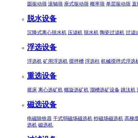
圆振动筛
滚轴筛
座式振动筛
概率筛
单层振动筛
直
脱水设备
沉降式离心脱水机
压滤机
脱水机
陶瓷过滤机
过滤
浮选设备
浮选机
矿用浮选机
搅拌槽
浮选柱
机械搅拌式浮选
重选设备
摇床
离心选矿机
螺旋选矿机
溜槽选矿设备
跳汰机
磁选设备
电磁除铁器
干式弱磁场磁选机
纱磁场磁选机
高梯
选机
磁选机