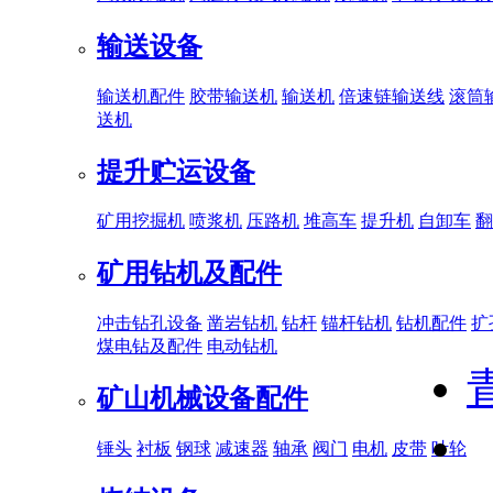
输送设备
输送机配件
胶带输送机
输送机
倍速链输送线
滚筒
送机
提升贮运设备
矿用挖掘机
喷浆机
压路机
堆高车
提升机
自卸车
翻
矿用钻机及配件
冲击钻孔设备
凿岩钻机
钻杆
锚杆钻机
钻机配件
扩
煤电钻及配件
电动钻机
矿山机械设备配件
锤头
衬板
钢球
减速器
轴承
阀门
电机
皮带
叶轮