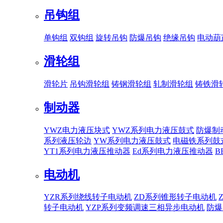
吊钩组
单钩组
双钩组
旋转吊钩
防爆吊钩
绝缘吊钩
电动葫
滑轮组
滑轮片
吊钩滑轮组
铸钢滑轮组
轧制滑轮组
铸铁滑
制动器
YWZ电力液压块式
YWZ系列电力液压鼓式
防爆制
系列液压轮边
YW系列电力液压鼓式
电磁铁系列鼓
YT1系列电力液压推动器
Ed系列电力液压推动器
B
电动机
YZR系列绕线转子电动机
ZD系列锥形转子电动机
转子电动机
YZP系列变频调速三相异步电动机
防爆