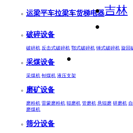
吉林
运梁平车
拉梁车
货梯电器
破碎设备
破碎机
反击式破碎机
鄂式破碎机
锤式破碎机
旋回
采煤设备
采煤机
刨煤机
液压支架
磨矿设备
磨粉机
雷蒙磨粉机
辊磨机
管磨机
悬辊磨
研磨机
自
磨煤机
筛分设备