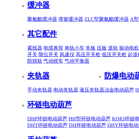
缓冲器
聚氨酯缓冲器
弹簧缓冲器
ZLC型聚氨酯缓冲器
A
其它配件
紧线器
电缆卷筒
单轨小车
夹板
压板
道轨
振动电机
开关
限位开关
风速仪
高压开关柜
低压开关柜
起道
防脱轨
气动绞车
气动平衡器
夹轨器
防爆电动
手动夹轨器
电动夹轨器
液压夹轨器
冶金电动葫芦
环链电动葫芦
DHP环链电动葫芦
HH型环链电动葫芦
KOIO环链
DHT环链电动葫芦
DH环链电动葫芦
DHY环链电