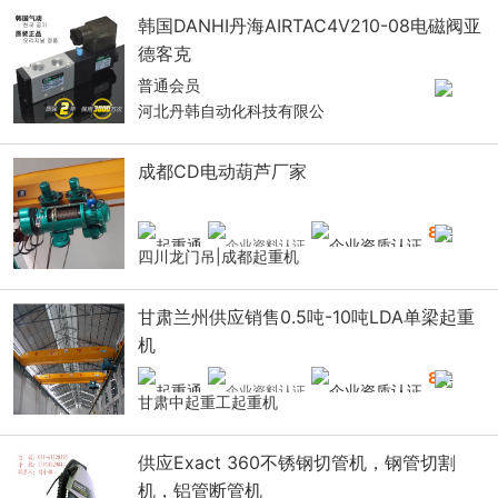
韩国DANHI丹海AIRTAC4V210-08电磁阀亚
德客克
普通会员
河北丹韩自动化科技有限公
成都CD电动葫芦厂家
8
年
四川龙门吊|成都起重机
甘肃兰州供应销售0.5吨-10吨LDA单梁起重
机
8
年
甘肃中起重工起重机
供应Exact 360不锈钢切管机，钢管切割
机，铝管断管机