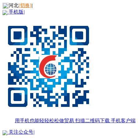
河北
[切换]
|
手机版
|
用手机也能轻轻松松做贸易
扫描二维码下载
手机客户端
关注公众号
|