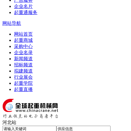
广告服务
企业名片
起重通服务
网站导航
网站首页
起重商城
采购中心
企业名录
新闻频道
招标频道
拟建频道
行业展会
起重学院
起重直播
河北站