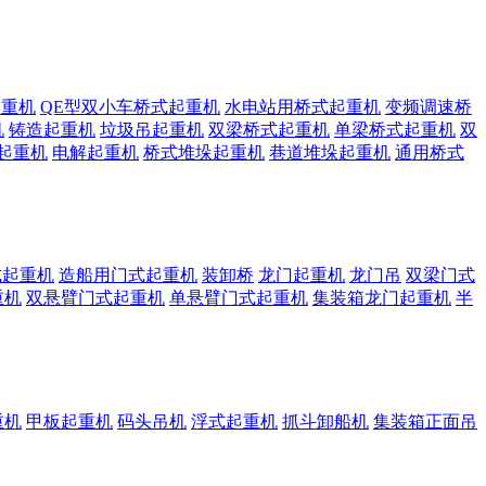
起重机
QE型双小车桥式起重机
水电站用桥式起重机
变频调速桥
机
铸造起重机
垃圾吊起重机
双梁桥式起重机
单梁桥式起重机
双
起重机
电解起重机
桥式堆垛起重机
巷道堆垛起重机
通用桥式
式起重机
造船用门式起重机
装卸桥
龙门起重机
龙门吊
双梁门式
重机
双悬臂门式起重机
单悬臂门式起重机
集装箱龙门起重机
半
重机
甲板起重机
码头吊机
浮式起重机
抓斗卸船机
集装箱正面吊