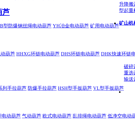
升降搬
型起重
葫芦
矿山机
HB型防爆钢丝绳电动葫芦
YH冶金电动葫芦
矿用电动葫芦
电动葫芦
HHXG环链电动葫芦
DHS环链电动葫芦
DHK快速环链
破碎
重选
输送
T系列手拉葫芦
防爆手拉葫芦
HSH型手扳葫芦
VL型手扳葫芦
型电动葫芦
气动葫芦
欧式电动葫芦
乱排绳电动葫芦
低净空电动