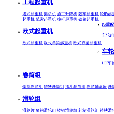
工程起重机
塔式起重机
架桥机
施工升降机
随车起重机
轮胎起
起重机
缆索起重机
桅杆起重机
铁路起重机
起重配
欧式起重机
车轮组
欧式起重机
欧式单梁起重机
欧式双梁起重机
车轮
LD车
卷筒组
钢制卷筒组
铸铁卷筒组
抓斗卷筒组
卷筒轴承座
卷
滑轮组
滑轮片
吊钩滑轮组
铸钢滑轮组
轧制滑轮组
铸铁滑