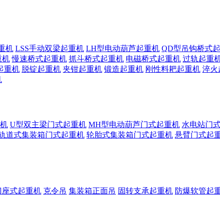
重机
LSS手动双梁起重机
LH型电动葫芦起重机
QD型吊钩桥式
重机
慢速桥式起重机
抓斗桥式起重机
电磁桥式起重机
过轨起重
起重机
脱锭起重机
夹钳起重机
锻造起重机
刚性料耙起重机
淬火
机
机
U型双主梁门式起重机
MH型电动葫芦门式起重机
水电站门
轨道式集装箱门式起重机
轮胎式集装箱门式起重机
悬臂门式起
门座式起重机
克令吊
集装箱正面吊
固转支承起重机
防爆软管起