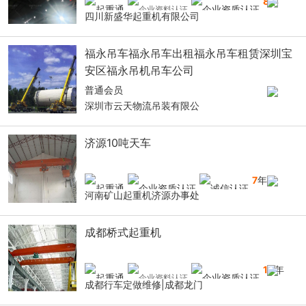
8
年
四川新盛华起重机有限公司
福永吊车福永吊车出租福永吊车租赁深圳宝
安区福永吊机吊车公司
普通会员
深圳市云天物流吊装有限公
济源10吨天车
7
年
河南矿山起重机济源办事处
成都桥式起重机
10
年
成都行车定做维修|成都龙门