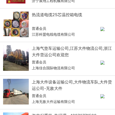
济宁展翔工程机械有限公司
热流道电缆25芯温控箱电缆
普通会员
江苏科盟电线电缆有限公司
上海气垫车运输公司,江苏大件物流公司,浙江
大件货运公司欢迎您
普通会员
上海佳合国际物流有限公司
上海大件设备运输公司,大件物流车队,大件货
运公司-无敌大件
普通会员
上海无敌大件运输有限公司