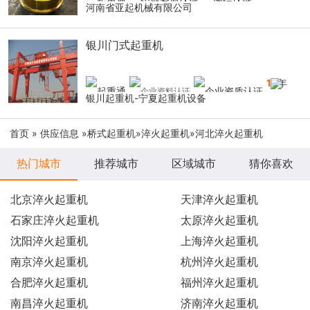
河南省亚起机械有限公司
银川门式起重机
14
年
银川起重机-宁夏起重机设备
首页
»
供应信息
»
桥式起重机
»
淬火起重机
»河北淬火起重机
热门城市
推荐城市
区域城市
猜你喜欢
北京淬火起重机
天津淬火起重机
石家庄淬火起重机
太原淬火起重机
沈阳淬火起重机
上海淬火起重机
南京淬火起重机
杭州淬火起重机
合肥淬火起重机
福州淬火起重机
南昌淬火起重机
济南淬火起重机