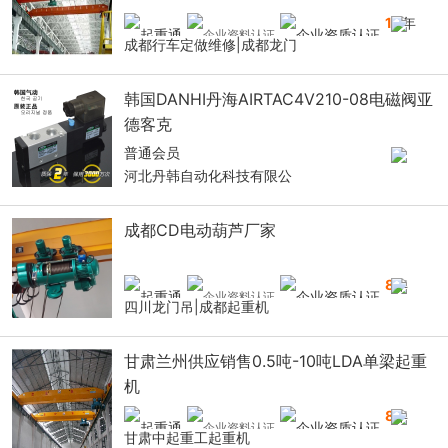
10
年
成都行车定做维修|成都龙门
韩国DANHI丹海AIRTAC4V210-08电磁阀亚
德客克
普通会员
河北丹韩自动化科技有限公
成都CD电动葫芦厂家
8
年
四川龙门吊|成都起重机
甘肃兰州供应销售0.5吨-10吨LDA单梁起重
机
8
年
甘肃中起重工起重机