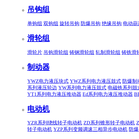
吊钩组
单钩组
双钩组
旋转吊钩
防爆吊钩
绝缘吊钩
电动葫
滑轮组
滑轮片
吊钩滑轮组
铸钢滑轮组
轧制滑轮组
铸铁滑
制动器
YWZ电力液压块式
YWZ系列电力液压鼓式
防爆制
系列液压轮边
YW系列电力液压鼓式
电磁铁系列鼓
YT1系列电力液压推动器
Ed系列电力液压推动器
B
电动机
YZR系列绕线转子电动机
ZD系列锥形转子电动机
转子电动机
YZP系列变频调速三相异步电动机
防爆