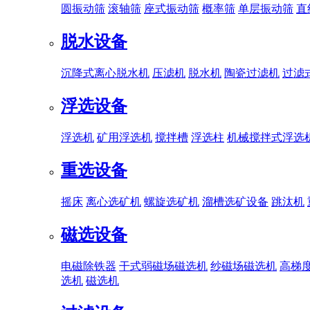
圆振动筛
滚轴筛
座式振动筛
概率筛
单层振动筛
直
脱水设备
沉降式离心脱水机
压滤机
脱水机
陶瓷过滤机
过滤
浮选设备
浮选机
矿用浮选机
搅拌槽
浮选柱
机械搅拌式浮选
重选设备
摇床
离心选矿机
螺旋选矿机
溜槽选矿设备
跳汰机
磁选设备
电磁除铁器
干式弱磁场磁选机
纱磁场磁选机
高梯
选机
磁选机