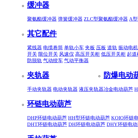
缓冲器
聚氨酯缓冲器
弹簧缓冲器
ZLC型聚氨酯缓冲器
A
其它配件
紧线器
电缆卷筒
单轨小车
夹板
压板
道轨
振动电机
开关
限位开关
风速仪
高压开关柜
低压开关柜
起道
防脱轨
气动绞车
气动平衡器
夹轨器
防爆电动
手动夹轨器
电动夹轨器
液压夹轨器
冶金电动葫芦
环链电动葫芦
DHP环链电动葫芦
HH型环链电动葫芦
KOIO环链
DHT环链电动葫芦
DH环链电动葫芦
DHY环链电