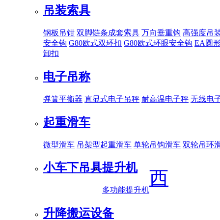
吊装索具
钢板吊钳
双脚链条成套索具
万向垂重钩
高强度吊
安全钩
G80欧式双环扣
G80欧式环眼安全钩
EA圆
卸扣
电子吊称
弹簧平衡器
直显式电子吊秤
耐高温电子秤
无线电
起重滑车
微型滑车
吊架型起重滑车
单轮吊钩滑车
双轮吊环
小车下吊具
提升机
西
多功能提升机
升降搬运设备