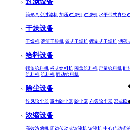
过滤设备
筒形真空过滤机
加压过滤机
过滤机
水平带式真空
干燥设备
干燥机
滚筒干燥机
管式干燥机
螺旋式干燥机
洒落
给料设备
螺旋给料机
板式给料机
圆盘给料机
定量给料机
叶
给料机
给料机
振动给料机
除尘设备
旋风除尘器
重力除尘器
除尘器
布袋除尘器
湿式降
浓缩设备
高效浓缩机
周边传动式浓缩机
浓缩机
中心传动式