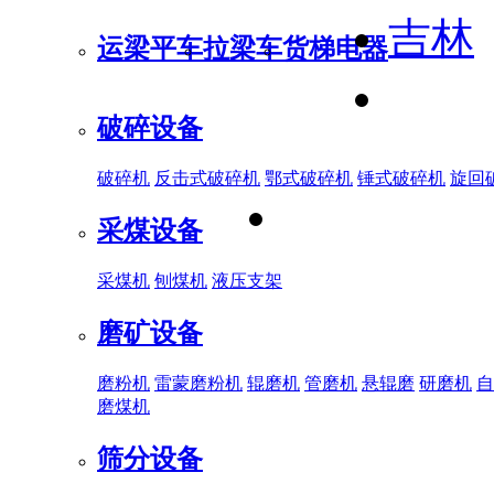
吉林
运梁平车
拉梁车
货梯电器
破碎设备
破碎机
反击式破碎机
鄂式破碎机
锤式破碎机
旋回
采煤设备
采煤机
刨煤机
液压支架
磨矿设备
磨粉机
雷蒙磨粉机
辊磨机
管磨机
悬辊磨
研磨机
自
磨煤机
筛分设备