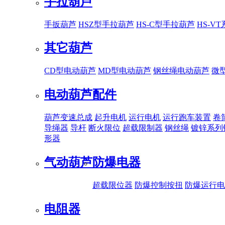
手拉葫芦
手扳葫芦
HSZ型手拉葫芦
HS-C型手拉葫芦
HS-V
其它葫芦
CD型电动葫芦
MD型电动葫芦
钢丝绳电动葫芦
微
电动葫芦配件
葫芦变速总成
起升电机
运行电机
运行跑车装置
卷
导绳器
导杆
断火限位
超载限制器
钢丝绳
镀锌系列
形器
气动葫芦
防爆电器
超载限位器
防爆控制按扭
防爆运行电
电阻器