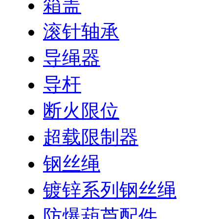
箱盖
滚针轴承
导绳器
导杆
断火限位
超载限制器
钢丝绳
镀锌系列钢丝绳
防爆葫芦配件