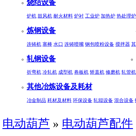
烧结设备
炉机
鼓风机
耐火材料
炉衬
工业炉
加热炉
热处理炉
炼钢设备
连铸机
塞棒
水口
连铸喷嘴
钢包喷粉设备
搅拌器
其
轧钢设备
折弯机
冷轧机
成型机
卷板机
矫直机
修磨机
轧管机
其他冶炼设备及耗材
冶金制品
耗材及材料
环保设备
轧辊设备
混合设备
电动葫芦
»
电动葫芦配件