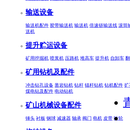
输送设备
输送机配件
胶带输送机
输送机
倍速链输送线
滚筒
送机
提升贮运设备
矿用挖掘机
喷浆机
压路机
堆高车
提升机
自卸车
翻
矿用钻机及配件
冲击钻孔设备
凿岩钻机
钻杆
锚杆钻机
钻机配件
扩
煤电钻及配件
电动钻机
矿山机械设备配件
锤头
衬板
钢球
减速器
轴承
阀门
电机
皮带
叶轮