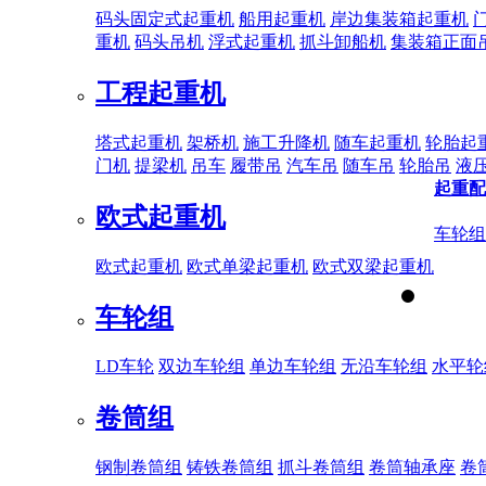
码头固定式起重机
船用起重机
岸边集装箱起重机
重机
码头吊机
浮式起重机
抓斗卸船机
集装箱正面
工程起重机
塔式起重机
架桥机
施工升降机
随车起重机
轮胎起
门机
提梁机
吊车
履带吊
汽车吊
随车吊
轮胎吊
液
起重配
欧式起重机
车轮组
欧式起重机
欧式单梁起重机
欧式双梁起重机
车轮组
LD车轮
双边车轮组
单边车轮组
无沿车轮组
水平轮
卷筒组
钢制卷筒组
铸铁卷筒组
抓斗卷筒组
卷筒轴承座
卷