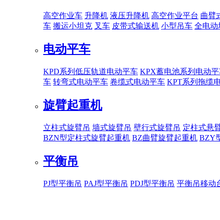
高空作业车
升降机
液压升降机
高空作业平台
曲臂
车
搬运小坦克
叉车
皮带式输送机
小型吊车
全电动
电动平车
KPD系列低压轨道电动平车
KPX蓄电池系列电动平
车
转弯式电动平车
卷缆式电动平车
KPT系列拖缆
旋臂起重机
立柱式旋臂吊
墙式旋臂吊
壁行式旋臂吊
定柱式悬
BZN型定柱式旋臂起重机
BZ曲臂旋臂起重机
BZ
平衡吊
PJ型平衡吊
PAJ型平衡吊
PDJ型平衡吊
平衡吊移动