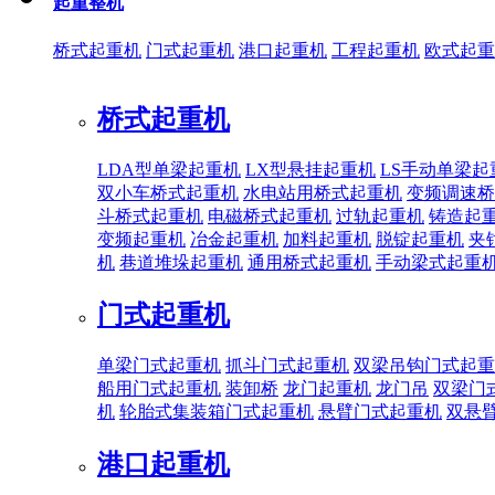
起重整机
桥式起重机
门式起重机
港口起重机
工程起重机
欧式起重
桥式起重机
LDA型单梁起重机
LX型悬挂起重机
LS手动单梁起
双小车桥式起重机
水电站用桥式起重机
变频调速桥
斗桥式起重机
电磁桥式起重机
过轨起重机
铸造起
变频起重机
冶金起重机
加料起重机
脱锭起重机
夹
机
巷道堆垛起重机
通用桥式起重机
手动梁式起重
门式起重机
单梁门式起重机
抓斗门式起重机
双梁吊钩门式起重
船用门式起重机
装卸桥
龙门起重机
龙门吊
双梁门
机
轮胎式集装箱门式起重机
悬臂门式起重机
双悬
港口起重机