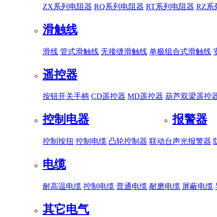
ZX系列电阻器
RQ系列电阻器
RT系列电阻器
RZ
滑触线
滑线
管式滑触线
无接缝滑触线
单极组合式滑触线
遥控器
按钮开关手柄
CD遥控器
MD遥控器
葫芦双梁遥控
控制电器
报警器
控制按扭
控制电缆
凸轮控制器
联动台
声光报警器
电缆
耐高温电缆
控制电缆
普通电缆
耐磨电缆
屏蔽电缆
其它电气