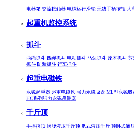
电器箱
交流接触器
电缆运行滑轮
无线手柄按钮
大
起重机监控系统
抓斗
两绳抓斗
四绳抓斗
电动抓斗
马达抓斗
原木抓斗
剪
抓斗
防漏抓斗
行车抓斗
起重电磁铁
永磁起重器
起重电磁铁
强力永磁吸盘
ML型永磁吸
HC系列强力永磁吊装器
千斤顶
手摇挎顶
螺旋液压千斤顶
爪式液压千斤
顶卧式液