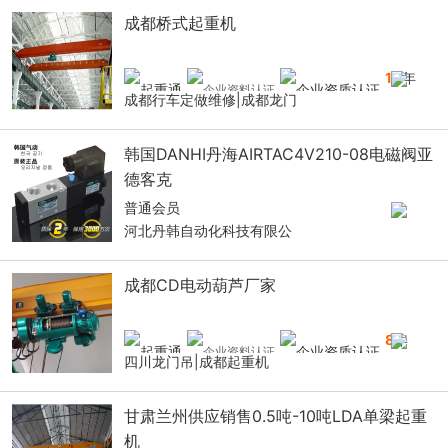
成都桥式起重机
10
年
成都行车定做维修|成都龙门
韩国DANHI丹海AIRTAC4V210-08电磁阀亚
德客克
普通会员
河北丹韩自动化科技有限公
成都CD电动葫芦厂家
8
年
四川龙门吊|成都起重机
甘肃兰州供应销售0.5吨-10吨LDA单梁起重
机