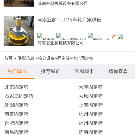
成都中起机械设备有限公司
河南亚起—LD行车轮厂家供应
3
年
河南省亚起机械有限公司
首页
»
供应信息
»
筛分设备
»
固定筛
»河北固定筛
热门城市
推荐城市
区域城市
猜你喜欢
北京固定筛
天津固定筛
石家庄固定筛
太原固定筛
沈阳固定筛
上海固定筛
南京固定筛
杭州固定筛
合肥固定筛
福州固定筛
南昌固定筛
济南固定筛