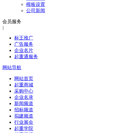
模板设置
公司新闻
会员服务
|
标王推广
广告服务
企业名片
起重通服务
网站导航
网站首页
起重商城
采购中心
企业名录
新闻频道
招标频道
拟建频道
行业展会
起重学院