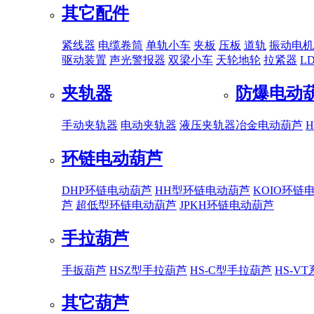
其它配件
紧线器
电缆卷筒
单轨小车
夹板
压板
道轨
振动电机
驱动装置
声光警报器
双梁小车
天轮地轮
拉紧器
L
夹轨器
防爆电动
手动夹轨器
电动夹轨器
液压夹轨器
冶金电动葫芦
环链电动葫芦
DHP环链电动葫芦
HH型环链电动葫芦
KOIO环链
芦
超低型环链电动葫芦
JPKH环链电动葫芦
手拉葫芦
手扳葫芦
HSZ型手拉葫芦
HS-C型手拉葫芦
HS-V
其它葫芦