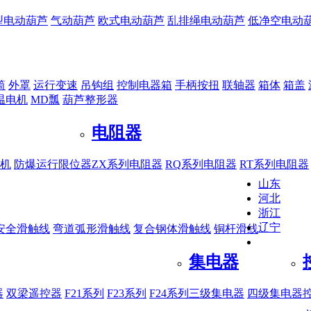
型电动葫芦
气动葫芦
欧式电动葫芦
乱排绳电动葫芦
低净空电动
筒
外罩
运行变速
吊钩组
控制电器箱
手柄按扭
联轴器
箱体
箱盖
温电机
MD瓢
葫芦整形器
电阻器
机
防爆运行限位器
ZX系列电阻器
RQ系列电阻器
RT系列电阻器
山东
河北
浙江
辽宁
安全滑触线
弯道弧形滑触线
复合钢体滑触线
铜杆滑线
集电器
器
双梁遥控器
F21系列
F23系列
F24系列
三级集电器
四级集电器