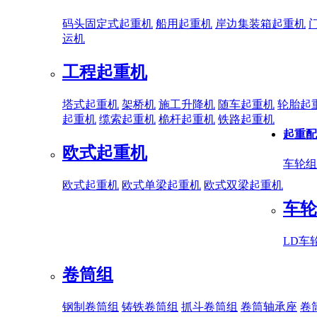
码头固定式起重机
船用起重机
岸边集装箱起重机
运机
工程起重机
塔式起重机
架桥机
施工升降机
随车起重机
轮胎起
起重机
缆索起重机
桅杆起重机
铁路起重机
起重配
欧式起重机
车轮组
欧式起重机
欧式单梁起重机
欧式双梁起重机
车轮
LD车
卷筒组
钢制卷筒组
铸铁卷筒组
抓斗卷筒组
卷筒轴承座
卷