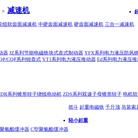
减速机
轮组
软齿面减速机
中硬齿面减速机
硬齿面减速机
三合一减速机
动器
JZ系列节能电磁铁块式盘式制动器
YFX系列电力液压防风
QP/CQP系列钳盘式
YT1系列电力液压推动器
Ed系列电力液压推
ZDR系列锥形转子绕线电动机
ZDS系列双速子母锥形转子
电机软
抓斗
起重电磁铁
千斤顶
吊装索
轻小起重
型聚氨酯缓冲器
C型聚氨酯缓冲器