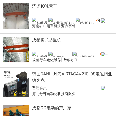
济源10吨天车
7
年
河南矿山起重机济源办事处
成都桥式起重机
10
年
成都行车定做维修|成都龙门
韩国DANHI丹海AIRTAC4V210-08电磁阀亚
德客克
普通会员
河北丹韩自动化科技有限公
成都CD电动葫芦厂家