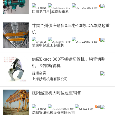
8
年
四川龙门吊|成都起重机
甘肃兰州供应销售0.5吨-10吨LDA单梁起重
机
8
年
甘肃中起重工起重机
供应Exact 360不锈钢切管机，钢管切割
机，铝管断管机
普通会员
上海妙嘉机电有限公司
沈阳起重机大吨位起重销售
5
年
沈阳安诚机械设备有限公司