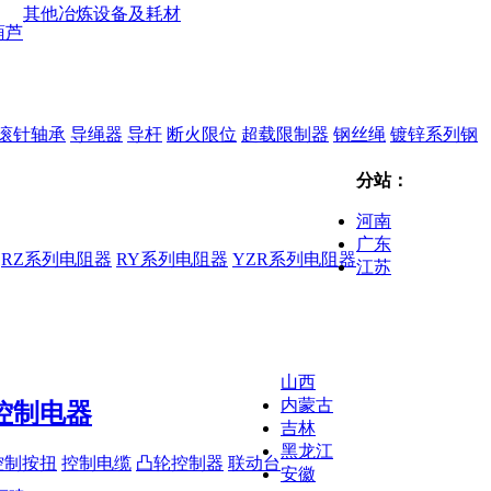
其他冶炼设备及耗材
葫芦
滚针轴承
导绳器
导杆
断火限位
超载限制器
钢丝绳
镀锌系列钢
分站：
河南
广东
RZ系列电阻器
RY系列电阻器
YZR系列电阻器
江苏
山西
内蒙古
控制电器
吉林
黑龙江
控制按扭
控制电缆
凸轮控制器
联动台
安徽