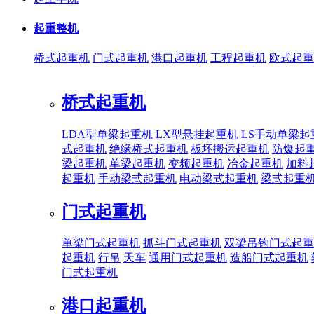
起重整机
桥式起重机
门式起重机
港口起重机
工程起重机
欧式起重
桥式起重机
LDA型单梁起重机
LX型悬挂起重机
LS手动单梁起
式起重机
绝缘桥式起重机
板坯搬运起重机
防爆起
梁起重机
单梁起重机
变频起重机
冶金起重机
加料
起重机
手动梁式起重机
电动梁式起重机
梁式起重
门式起重机
单梁门式起重机
抓斗门式起重机
双梁吊钩门式起重
起重机
行吊
天车
通用门式起重机
造船门式起重机
门式起重机
港口起重机