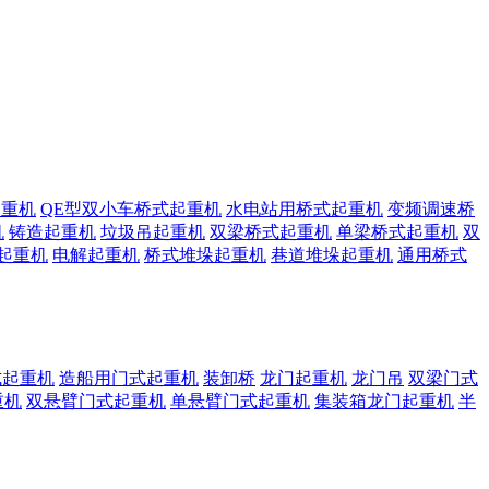
起重机
QE型双小车桥式起重机
水电站用桥式起重机
变频调速桥
机
铸造起重机
垃圾吊起重机
双梁桥式起重机
单梁桥式起重机
双
起重机
电解起重机
桥式堆垛起重机
巷道堆垛起重机
通用桥式
式起重机
造船用门式起重机
装卸桥
龙门起重机
龙门吊
双梁门式
重机
双悬臂门式起重机
单悬臂门式起重机
集装箱龙门起重机
半