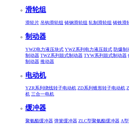
滑轮组
滑轮片
吊钩滑轮组
铸钢滑轮组
轧制滑轮组
铸铁滑
制动器
YWZ电力液压块式
YWZ系列电力液压鼓式
防爆制
制动器
TWZ系列鼓式制动器
TYW系列鼓式制动器
制动器
推动器
电动机
YZR系列绕线转子电动机
ZD系列锥形转子电动机
机
三合一电机
缓冲器
聚氨酯缓冲器
弹簧缓冲器
ZLC型聚氨酯缓冲器
A