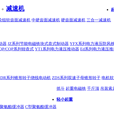
减速机
轮组
软齿面减速机
中硬齿面减速机
硬齿面减速机
三合一减速机
动器
JZ系列节能电磁铁块式盘式制动器
YFX系列电力液压防风
QP/CQP系列钳盘式
YT1系列电力液压推动器
Ed系列电力液压推
ZDR系列锥形转子绕线电动机
ZDS系列双速子母锥形转子
电机软
抓斗
起重电磁铁
千斤顶
吊装索
轻小起重
型聚氨酯缓冲器
C型聚氨酯缓冲器