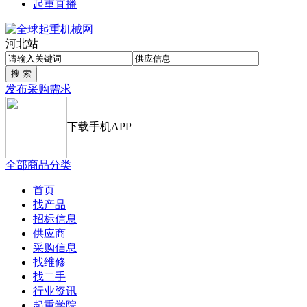
起重直播
河北站
发布采购需求
下载手机APP
全部商品分类
首页
找产品
招标信息
供应商
采购信息
找维修
找二手
行业资讯
起重学院