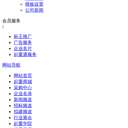
模板设置
公司新闻
会员服务
|
标王推广
广告服务
企业名片
起重通服务
网站导航
网站首页
起重商城
采购中心
企业名录
新闻频道
招标频道
拟建频道
行业展会
起重学院