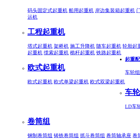
码头固定式起重机
船用起重机
岸边集装箱起重机
运机
工程起重机
塔式起重机
架桥机
施工升降机
随车起重机
轮胎起
起重机
缆索起重机
桅杆起重机
铁路起重机
起重配
欧式起重机
车轮组
欧式起重机
欧式单梁起重机
欧式双梁起重机
车轮
LD车
卷筒组
钢制卷筒组
铸铁卷筒组
抓斗卷筒组
卷筒轴承座
卷