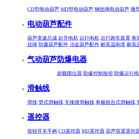
CD型电动葫芦
MD型电动葫芦
钢丝绳电动葫芦
微
电动葫芦配件
葫芦变速总成
起升电机
运行电机
运行跑车装置
卷
丝绳
防爆葫芦配件
冶金葫芦配件
耐高温电缆
耐高
气动葫芦
防爆电器
超载限位器
防爆控制按扭
防爆运行电
滑触线
滑线
管式滑触线
无接缝滑触线
单极组合式滑触线
遥控器
按钮开关手柄
CD遥控器
MD遥控器
葫芦双梁遥控