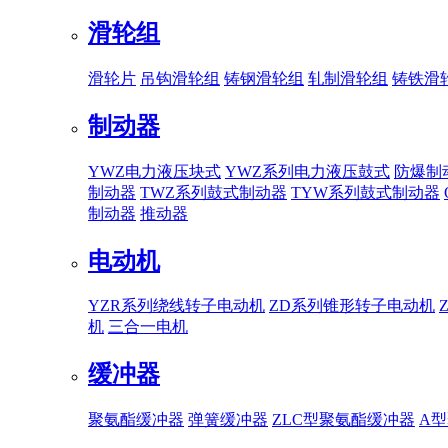
滑轮组
滑轮片
吊钩滑轮组
铸钢滑轮组
轧制滑轮组
铸铁滑
制动器
YWZ电力液压块式
YWZ系列电力液压鼓式
防爆制
制动器
TWZ系列鼓式制动器
TYW系列鼓式制动器
制动器
推动器
电动机
YZR系列绕线转子电动机
ZD系列锥形转子电动机
机
三合一电机
缓冲器
聚氨酯缓冲器
弹簧缓冲器
ZLC型聚氨酯缓冲器
A