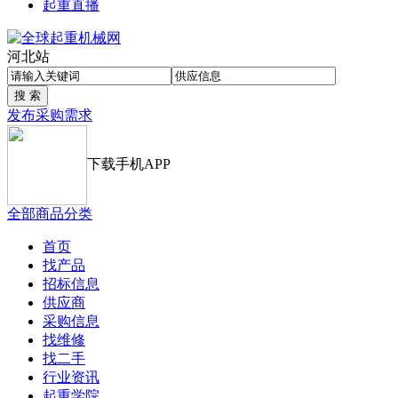
起重直播
河北站
发布采购需求
下载手机APP
全部商品分类
首页
找产品
招标信息
供应商
采购信息
找维修
找二手
行业资讯
起重学院