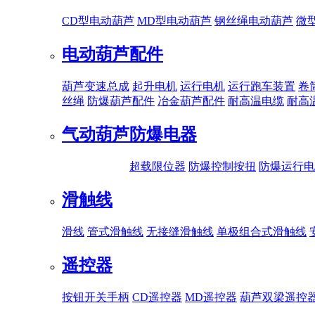
CD型电动葫芦
MD型电动葫芦
钢丝绳电动葫芦
微
电动葫芦配件
葫芦变速总成
起升电机
运行电机
运行跑车装置
卷
丝绳
防爆葫芦配件
冶金葫芦配件
耐高温电缆
耐高
气动葫芦
防爆电器
超载限位器
防爆控制按扭
防爆运行电
滑触线
滑线
管式滑触线
无接缝滑触线
单极组合式滑触线
遥控器
按钮开关手柄
CD遥控器
MD遥控器
葫芦双梁遥控