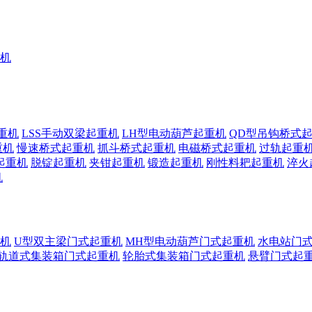
机
重机
LSS手动双梁起重机
LH型电动葫芦起重机
QD型吊钩桥式
重机
慢速桥式起重机
抓斗桥式起重机
电磁桥式起重机
过轨起重
起重机
脱锭起重机
夹钳起重机
锻造起重机
刚性料耙起重机
淬火
机
机
U型双主梁门式起重机
MH型电动葫芦门式起重机
水电站门
轨道式集装箱门式起重机
轮胎式集装箱门式起重机
悬臂门式起