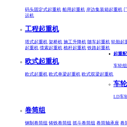
码头固定式起重机
船用起重机
岸边集装箱起重机
运机
工程起重机
塔式起重机
架桥机
施工升降机
随车起重机
轮胎起
起重机
缆索起重机
桅杆起重机
铁路起重机
起重配
欧式起重机
车轮组
欧式起重机
欧式单梁起重机
欧式双梁起重机
车轮
LD车
卷筒组
钢制卷筒组
铸铁卷筒组
抓斗卷筒组
卷筒轴承座
卷