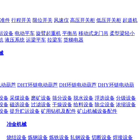
准件
行程开关
限位开关
风速仪
高压开关柜
低压开关柜
起道机
运设备
电动平车
旋臂起重机
平衡吊
移动式龙门吊
柔型梁轻小
机
液压系统
运梁平车
拉梁车
货梯电器
械
电动葫芦
DHT环链电动葫芦
DH环链电动葫芦
DHY环链电动葫
设备
采煤设备
磨矿设备
筛分设备
脱水设备
浮选设备
分级设备
设备
磁选设备
过滤设备
干燥设备
给料设备
除尘设备
浓缩设备
设备
提升贮运设备
矿用钻机及配件
矿山机械设备配件
冶金机械
烧结设备
炼钢设备
炼铁设备
轧钢设备
切断设备
焊接设备