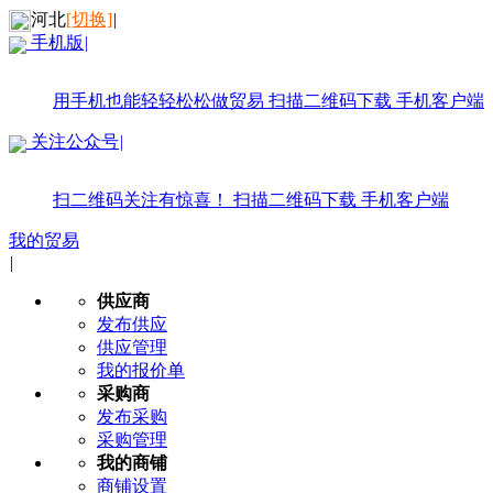
河北
[切换]
|
手机版
|
用手机也能轻轻松松做贸易
扫描二维码下载
手机客户端
关注公众号
|
扫二维码关注有惊喜！
扫描二维码下载
手机客户端
我的贸易
|
供应商
发布供应
供应管理
我的报价单
采购商
发布采购
采购管理
我的商铺
商铺设置